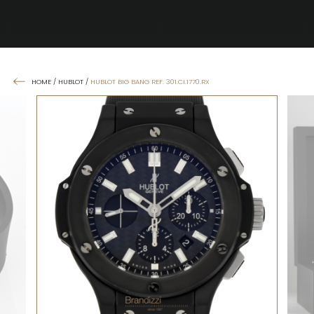
HOME
/
HUBLOT
/
HUBLOT BIG BANG REF. 301.CI.1770.RX