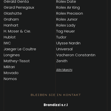
Gérald Genta
Rolex Date
Girard Perregaux
Rolex Air King
Glashütte
Rolex Precision
Graham
Rolex Junior
Hanhart
Rolex Lady
H. Moser & Cie.
Tag Heuer
Hublot
Tudor
IWC
Ulysse Nardin
Jaeger Le Coultre
Universal
Longines
Vacheron Constantin
Mathey-Tissot
Zenith
Militari
Altri Marchi
Movado
Nomos
BLEIBEN SIE IN KONTAKT
Brandizzi s.r.l