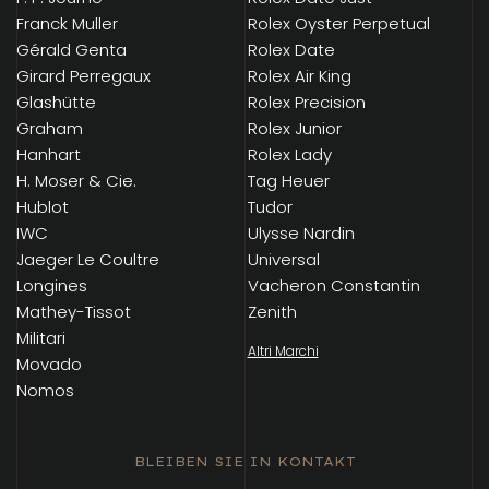
Franck Muller
Rolex Oyster Perpetual
Gérald Genta
Rolex Date
Girard Perregaux
Rolex Air King
Glashütte
Rolex Precision
Graham
Rolex Junior
Hanhart
Rolex Lady
H. Moser & Cie.
Tag Heuer
Hublot
Tudor
IWC
Ulysse Nardin
Jaeger Le Coultre
Universal
Longines
Vacheron Constantin
Mathey-Tissot
Zenith
Militari
Altri Marchi
Movado
Nomos
BLEIBEN SIE IN KONTAKT