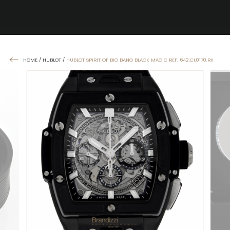
HOME
/
HUBLOT
/
HUBLOT SPIRIT OF BIG BANG BLACK MAGIC REF. 642.CI.0170.RX