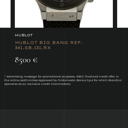
HUBLOT
HUBLOT BIG BANG REF.
341.SB.131.RX
8500 €
* Advertising message for promotional purposes. IEBCC finalized credit offer in
the online path.Unless approved by Findomestic Banca S.p.A for which Brandizzi
operates as an exclusive credit intermediary