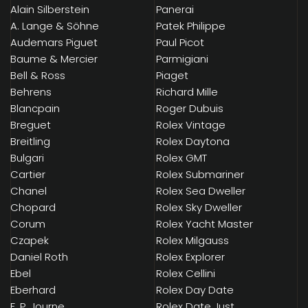
Alain Silberstein
Panerai
A. Lange & Söhne
Patek Philippe
Audemars Piguet
Paul Picot
Baume & Mercier
Parmigiani
Bell & Ross
Piaget
Behrens
Richard Mille
Blancpain
Roger Dubuis
Breguet
Rolex Vintage
Breitling
Rolex Daytona
Bulgari
Rolex GMT
Cartier
Rolex Submariner
Chanel
Rolex Sea Dweller
Chopard
Rolex Sky Dweller
Corum
Rolex Yacht Master
Czapek
Rolex Milgauss
Daniel Roth
Rolex Explorer
Ebel
Rolex Cellini
Eberhard
Rolex Day Date
F. P. Journe
Rolex Date Just