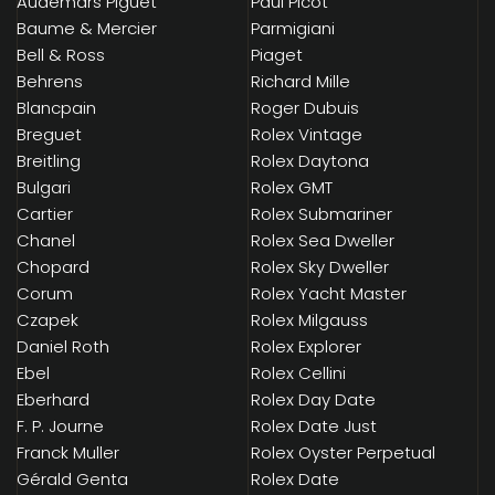
Audemars Piguet
Paul Picot
Baume & Mercier
Parmigiani
Bell & Ross
Piaget
Behrens
Richard Mille
Blancpain
Roger Dubuis
Breguet
Rolex Vintage
Breitling
Rolex Daytona
Bulgari
Rolex GMT
Cartier
Rolex Submariner
Chanel
Rolex Sea Dweller
Chopard
Rolex Sky Dweller
Corum
Rolex Yacht Master
Czapek
Rolex Milgauss
Daniel Roth
Rolex Explorer
Ebel
Rolex Cellini
Eberhard
Rolex Day Date
F. P. Journe
Rolex Date Just
Franck Muller
Rolex Oyster Perpetual
Gérald Genta
Rolex Date