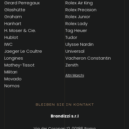
Girard Perregaux
Rolex Air King
Glashütte
Rolex Precision
Graham
Rolex Junior
Hanhart
Rolex Lady
H. Moser & Cie.
Tag Heuer
Hublot
Tudor
IWC
Ulysse Nardin
Jaeger Le Coultre
Universal
Longines
Vacheron Constantin
Mathey-Tissot
Zenith
Militari
Altri Marchi
Movado
Nomos
BLEIBEN SIE IN KONTAKT
Brandizzi s.r.l
Via dei Coronari 12, 00186 Roma