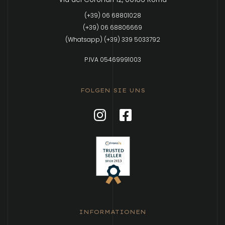
(+39) 06 68801028
(+39) 06 68806669
(Whatsapp) (+39) 339 5033792
P.IVA 05469991003
FOLGEN SIE UNS
INFORMATIONEN