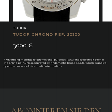
TUDOR
TUDOR CHRONO REF. 20300
3000 €
* Advertising message for promotional purposes. IEBCC finalized credit offer in
the online path.Unless approved by Findomestic Banca S.p.A for which Brandizzi
operates as an exclusive credit intermediary
ABONNIEREN SIE DEN