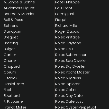
A. Lange & Söhne
Patek Philippe
Audemars Piguet
Paul Picot
Baume & Mercier
Parmigiani
Bell & Ross
Piaget
Behrens
Richard Mille
Blancpain
Roger Dubuis
Breguet
Rolex Vintage
Breitling
Rolex Daytona
Bulgari
Rolex GMT
Cartier
Rolex Submariner
Chanel
Rolex Sea Dweller
Chopard
Rolex Sky Dweller
Corum
Rolex Yacht Master
Czapek
Rolex Milgauss
Daniel Roth
Rolex Explorer
Ebel
Rolex Cellini
Eberhard
Rolex Day Date
F. P. Journe
Rolex Date Just
Franck Muller
Rolex Oyster Perpetual