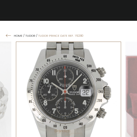
HOME
/
TUDOR
/
TUDOR PRINCE DATE REF. 79280