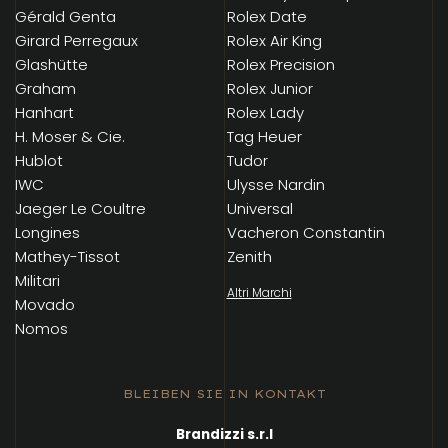
Gérald Genta
Rolex Date
Girard Perregaux
Rolex Air King
Glashütte
Rolex Precision
Graham
Rolex Junior
Hanhart
Rolex Lady
H. Moser & Cie.
Tag Heuer
Hublot
Tudor
IWC
Ulysse Nardin
Jaeger Le Coultre
Universal
Longines
Vacheron Constantin
Mathey-Tissot
Zenith
Militari
Altri Marchi
Movado
Nomos
BLEIBEN SIE IN KONTAKT
Brandizzi s.r.l