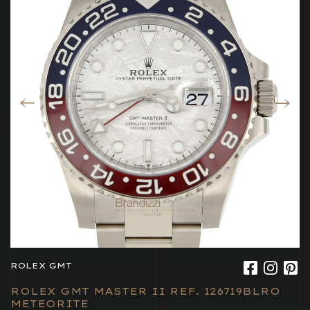
ROLEX GMT
ROLEX GMT MASTER II REF. 126719BLRO
METEORITE