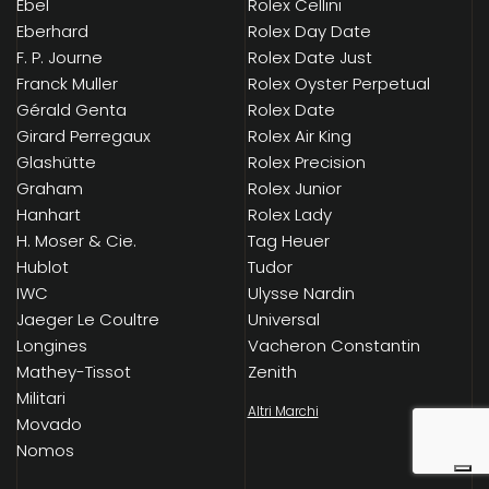
Ebel
Rolex Cellini
Eberhard
Rolex Day Date
F. P. Journe
Rolex Date Just
Franck Muller
Rolex Oyster Perpetual
Gérald Genta
Rolex Date
Girard Perregaux
Rolex Air King
Glashütte
Rolex Precision
Graham
Rolex Junior
Hanhart
Rolex Lady
H. Moser & Cie.
Tag Heuer
Hublot
Tudor
IWC
Ulysse Nardin
Jaeger Le Coultre
Universal
Longines
Vacheron Constantin
Mathey-Tissot
Zenith
Militari
Altri Marchi
Movado
Nomos