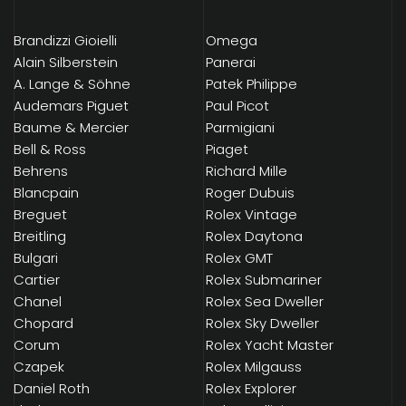
Brandizzi Gioielli
Omega
Alain Silberstein
Panerai
A. Lange & Söhne
Patek Philippe
Audemars Piguet
Paul Picot
Baume & Mercier
Parmigiani
Bell & Ross
Piaget
Behrens
Richard Mille
Blancpain
Roger Dubuis
Breguet
Rolex Vintage
Breitling
Rolex Daytona
Bulgari
Rolex GMT
Cartier
Rolex Submariner
Chanel
Rolex Sea Dweller
Chopard
Rolex Sky Dweller
Corum
Rolex Yacht Master
Czapek
Rolex Milgauss
Daniel Roth
Rolex Explorer