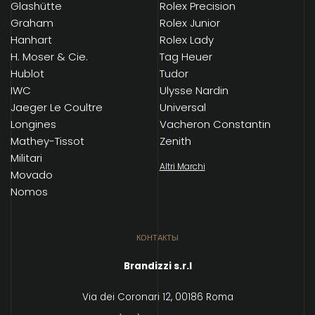
Glashütte
Rolex Precision
Graham
Rolex Junior
Hanhart
Rolex Lady
H. Moser & Cie.
Tag Heuer
Hublot
Tudor
IWC
Ulysse Nardin
Jaeger Le Coultre
Universal
Longines
Vacheron Constantin
Mathey-Tissot
Zenith
Militari
Altri Marchi
Movado
Nomos
КОНТАКТЫ
Brandizzi s.r.l
Via dei Coronari 12, 00186 Roma