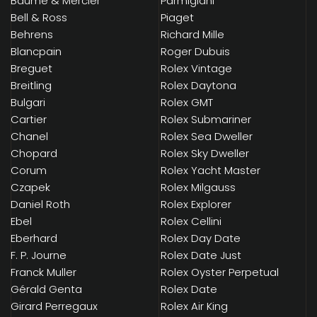
Baume & Mercier
Parmigiani
Bell & Ross
Piaget
Behrens
Richard Mille
Blancpain
Roger Dubuis
Breguet
Rolex Vintage
Breitling
Rolex Daytona
Bulgari
Rolex GMT
Cartier
Rolex Submariner
Chanel
Rolex Sea Dweller
Chopard
Rolex Sky Dweller
Corum
Rolex Yacht Master
Czapek
Rolex Milgauss
Daniel Roth
Rolex Explorer
Ebel
Rolex Cellini
Eberhard
Rolex Day Date
F. P. Journe
Rolex Date Just
Franck Muller
Rolex Oyster Perpetual
Gérald Genta
Rolex Date
Girard Perregaux
Rolex Air King