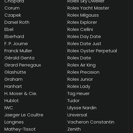
Chopard
Rolex Sky Dweller
Corum
Rolex Yacht Master
Czapek
Rolex Milgauss
Daniel Roth
Rolex Explorer
Ebel
Rolex Cellini
Eberhard
Rolex Day Date
F. P. Journe
Rolex Date Just
Franck Muller
Rolex Oyster Perpetual
Gérald Genta
Rolex Date
Girard Perregaux
Rolex Air King
Glashütte
Rolex Precision
Graham
Rolex Junior
Hanhart
Rolex Lady
H. Moser & Cie.
Tag Heuer
Hublot
Tudor
IWC
Ulysse Nardin
Jaeger Le Coultre
Universal
Longines
Vacheron Constantin
Mathey-Tissot
Zenith