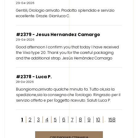
29-04-2026
Gentili, Orologio arrivato. Prodotto splendido e servizio
eccellente. Grazie. Gianluca C.
#2379 - Jesus Hernandez Camargo
29-04-2026
Good afternoon I confirm you that today I have received
the Vixa type 20. Thank you for the careful packaging
and the additional strap. Jesús Hernández Camargo
#2378 - Luca P.
28-04-2026
Buongiorno,arrivato qualche minuto fa. Tutto ok,sia la
spedizione,sia la consegna che l'orologio. Ringrazio per il
servizio offerto e per l'oggetto ricevuto. Saluti Luca P.
1
2
3
4
5
6
7
8
9
10
158
...
СЛЕДУЮЩАЯ СТРАНИЦА