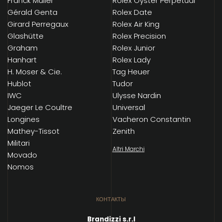
Franck Muller
Rolex Oyster Perpetual
Gérald Genta
Rolex Date
Girard Perregaux
Rolex Air King
Glashütte
Rolex Precision
Graham
Rolex Junior
Hanhart
Rolex Lady
H. Moser & Cie.
Tag Heuer
Hublot
Tudor
IWC
Ulysse Nardin
Jaeger Le Coultre
Universal
Longines
Vacheron Constantin
Mathey-Tissot
Zenith
Militari
Altri Marchi
Movado
Nomos
КОНТАКТЫ
Brandizzi s.r.l