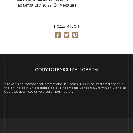
Гарантия Brandizzi 24 месяцев
ПОДЕЛИТЬСЯ
СОПУТСТВУЮЩИЕ ТОВАРЫ
* Advertising message for promotional purposes. IEBCC finalized credit offer in
the online path.Unless approved by Findomestic Banca S.p.A for which Brandizzi
operates as an exclusive credit intermediary