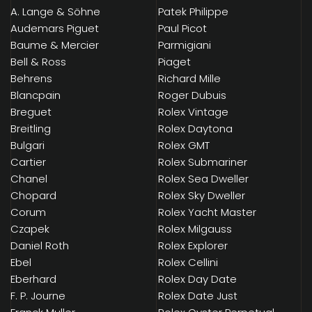
A. Lange & Söhne
Patek Philippe
Audemars Piguet
Paul Picot
Baume & Mercier
Parmigiani
Bell & Ross
Piaget
Behrens
Richard Mille
Blancpain
Roger Dubuis
Breguet
Rolex Vintage
Breitling
Rolex Daytona
Bulgari
Rolex GMT
Cartier
Rolex Submariner
Chanel
Rolex Sea Dweller
Chopard
Rolex Sky Dweller
Corum
Rolex Yacht Master
Czapek
Rolex Milgauss
Daniel Roth
Rolex Explorer
Ebel
Rolex Cellini
Eberhard
Rolex Day Date
F. P. Journe
Rolex Date Just