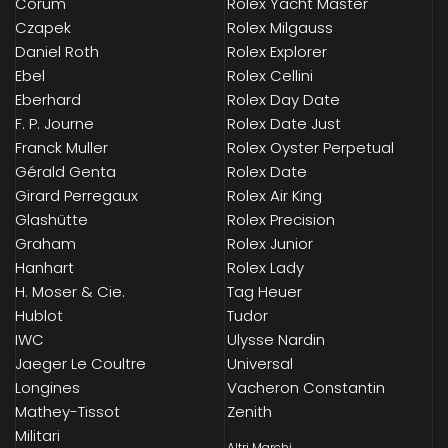
Corum
Rolex Yacht Master
Czapek
Rolex Milgauss
Daniel Roth
Rolex Explorer
Ebel
Rolex Cellini
Eberhard
Rolex Day Date
F. P. Journe
Rolex Date Just
Franck Muller
Rolex Oyster Perpetual
Gérald Genta
Rolex Date
Girard Perregaux
Rolex Air King
Glashütte
Rolex Precision
Graham
Rolex Junior
Hanhart
Rolex Lady
H. Moser & Cie.
Tag Heuer
Hublot
Tudor
IWC
Ulysse Nardin
Jaeger Le Coultre
Universal
Longines
Vacheron Constantin
Mathey-Tissot
Zenith
Militari
Altri Marchi