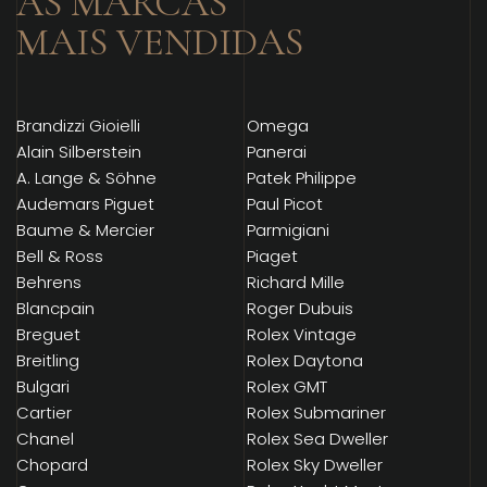
AS MARCAS
MAIS VENDIDAS
Brandizzi Gioielli
Omega
Alain Silberstein
Panerai
A. Lange & Söhne
Patek Philippe
Audemars Piguet
Paul Picot
Baume & Mercier
Parmigiani
Bell & Ross
Piaget
Behrens
Richard Mille
Blancpain
Roger Dubuis
Breguet
Rolex Vintage
Breitling
Rolex Daytona
Bulgari
Rolex GMT
Cartier
Rolex Submariner
Chanel
Rolex Sea Dweller
Chopard
Rolex Sky Dweller