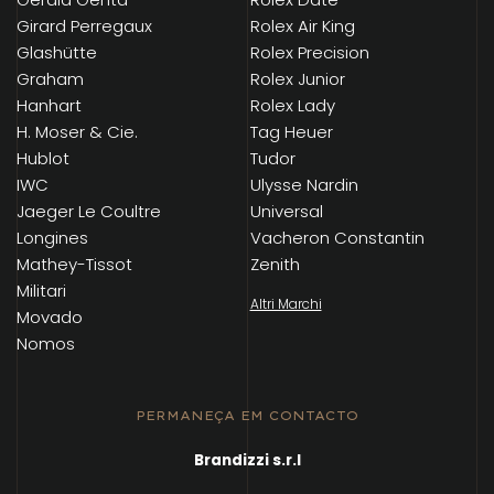
Girard Perregaux
Rolex Air King
Glashütte
Rolex Precision
Graham
Rolex Junior
Hanhart
Rolex Lady
H. Moser & Cie.
Tag Heuer
Hublot
Tudor
IWC
Ulysse Nardin
Jaeger Le Coultre
Universal
Longines
Vacheron Constantin
Mathey-Tissot
Zenith
Militari
Altri Marchi
Movado
Nomos
PERMANEÇA EM CONTACTO
Brandizzi s.r.l