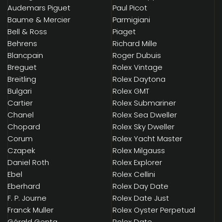
Audemars Piguet
Paul Picot
Baume & Mercier
Parmigiani
Bell & Ross
Piaget
Behrens
Richard Mille
Blancpain
Roger Dubuis
Breguet
Rolex Vintage
Breitling
Rolex Daytona
Bulgari
Rolex GMT
Cartier
Rolex Submariner
Chanel
Rolex Sea Dweller
Chopard
Rolex Sky Dweller
Corum
Rolex Yacht Master
Czapek
Rolex Milgauss
Daniel Roth
Rolex Explorer
Ebel
Rolex Cellini
Eberhard
Rolex Day Date
F. P. Journe
Rolex Date Just
Franck Muller
Rolex Oyster Perpetual
Gérald Genta
Rolex Date