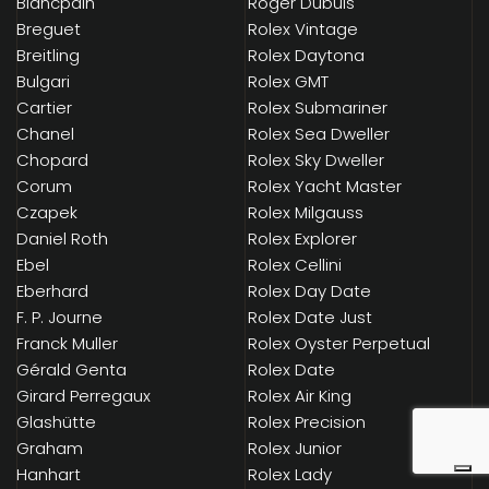
Blancpain
Roger Dubuis
Breguet
Rolex Vintage
Breitling
Rolex Daytona
Bulgari
Rolex GMT
Cartier
Rolex Submariner
Chanel
Rolex Sea Dweller
Chopard
Rolex Sky Dweller
Corum
Rolex Yacht Master
Czapek
Rolex Milgauss
Daniel Roth
Rolex Explorer
Ebel
Rolex Cellini
Eberhard
Rolex Day Date
F. P. Journe
Rolex Date Just
Franck Muller
Rolex Oyster Perpetual
Gérald Genta
Rolex Date
Girard Perregaux
Rolex Air King
Glashütte
Rolex Precision
Graham
Rolex Junior
Hanhart
Rolex Lady