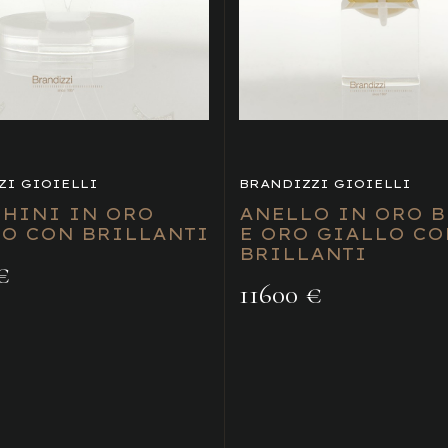
ZI GIOIELLI
BRANDIZZI GIOIELLI
HINI IN ORO
ANELLO IN ORO 
O CON BRILLANTI
E ORO GIALLO CO
BRILLANTI
€
11600 €