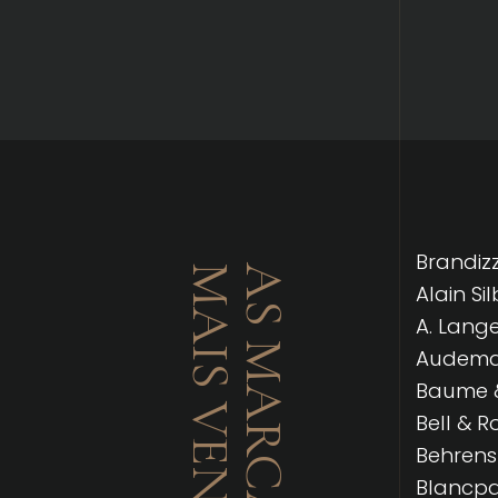
Brandizzi
MAIS VENDIDAS
AS MARCAS
Alain Si
A. Lang
Audemar
Baume &
Bell & R
Behrens
Blancpa