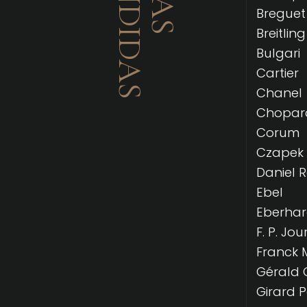
Breguet
Breitling
Bulgari
Cartier
Chanel
Chopar
Corum
Czapek
Daniel 
Ebel
Eberha
F. P. Jou
Franck 
Gérald 
Girard 