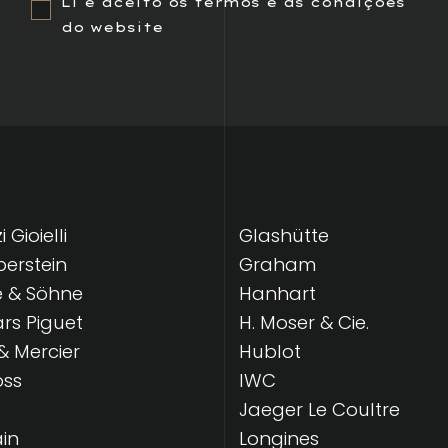
Li e aceito os termos e as condições
do website
 Gioielli
Glashütte
lberstein
Graham
e & Söhne
Hanhart
s Piguet
H. Moser & Cie.
 Mercier
Hublot
oss
IWC
Jaeger Le Coultre
in
Longines