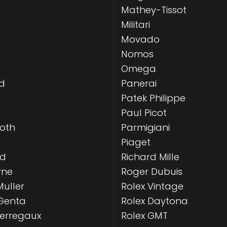
Mathey-Tissot
Militari
Movado
Nomos
Omega
d
Panerai
Patek Philippe
Paul Picot
Roth
Parmigiani
Piaget
rd
Richard Mille
rne
Roger Dubuis
Muller
Rolex Vintage
Genta
Rolex Daytona
Perregaux
Rolex GMT