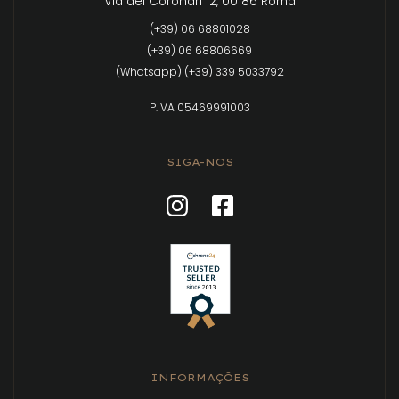
Via dei Coronari 12, 00186 Roma
(+39) 06 68801028
(+39) 06 68806669
(Whatsapp) (+39) 339 5033792
P.IVA 05469991003
SIGA-NOS
INFORMAÇÕES