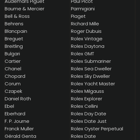
Audemars Piguet
Paul Picot
Baume & Mercier
Parmigiani
Bell & Ross
Piaget
Behrens
Richard Mille
Blancpain
Roger Dubuis
Breguet
Rolex Vintage
Breitling
Rolex Daytona
Bulgari
Rolex GMT
Cartier
Rolex Submariner
Chanel
Rolex Sea Dweller
Chopard
Rolex Sky Dweller
Corum
Rolex Yacht Master
Czapek
Rolex Milgauss
Daniel Roth
Rolex Explorer
Ebel
Rolex Cellini
Eberhard
Rolex Day Date
F. P. Journe
Rolex Date Just
Franck Muller
Rolex Oyster Perpetual
Gérald Genta
Rolex Date