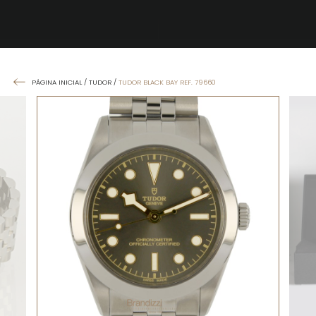
PÁGINA INICIAL
/
TUDOR
/
TUDOR BLACK BAY REF. 79660