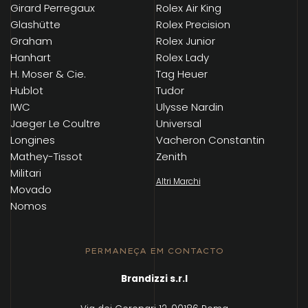
Girard Perregaux
Rolex Air King
Glashütte
Rolex Precision
Graham
Rolex Junior
Hanhart
Rolex Lady
H. Moser & Cie.
Tag Heuer
Hublot
Tudor
IWC
Ulysse Nardin
Jaeger Le Coultre
Universal
Longines
Vacheron Constantin
Mathey-Tissot
Zenith
Militari
Altri Marchi
Movado
Nomos
PERMANEÇA EM CONTACTO
Brandizzi s.r.l