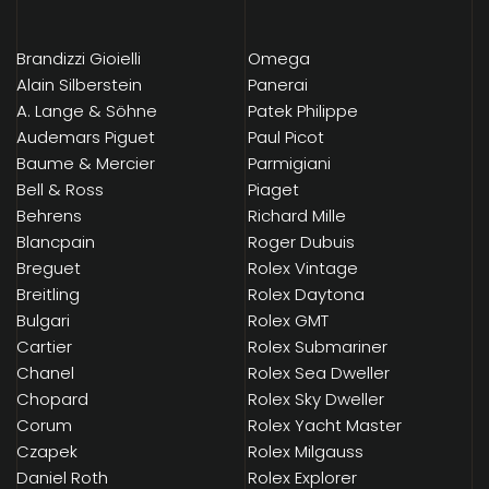
Brandizzi Gioielli
Omega
Alain Silberstein
Panerai
A. Lange & Söhne
Patek Philippe
Audemars Piguet
Paul Picot
Baume & Mercier
Parmigiani
Bell & Ross
Piaget
Behrens
Richard Mille
Blancpain
Roger Dubuis
Breguet
Rolex Vintage
Breitling
Rolex Daytona
Bulgari
Rolex GMT
Cartier
Rolex Submariner
Chanel
Rolex Sea Dweller
Chopard
Rolex Sky Dweller
Corum
Rolex Yacht Master
Czapek
Rolex Milgauss
Daniel Roth
Rolex Explorer