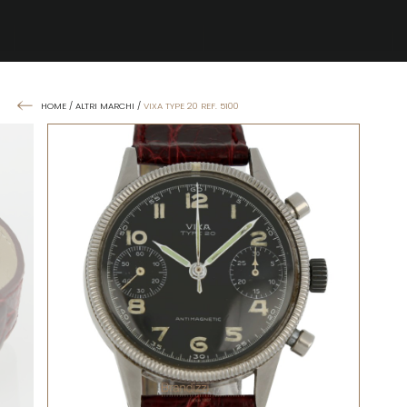
HOME
/
ALTRI MARCHI
/
VIXA TYPE 20 REF. 5100