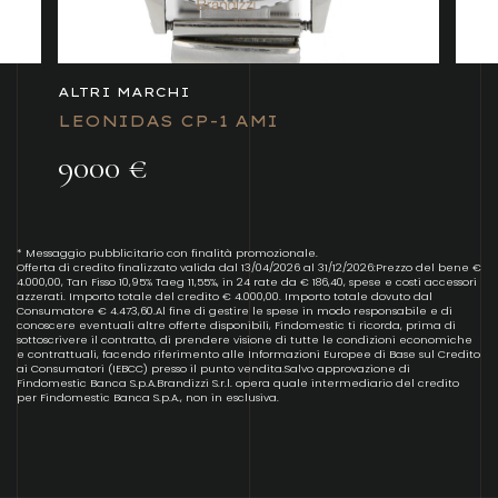
ALTRI MARCHI
LEONIDAS CP-1 AMI
9000 €
* Messaggio pubblicitario con finalità promozionale.
Offerta di credito finalizzato valida dal 13/04/2026 al 31/12/2026:Prezzo del bene €
4.000,00, Tan Fisso 10,95% Taeg 11,55%, in 24 rate da € 186,40, spese e costi accessori
azzerati. Importo totale del credito € 4.000,00. Importo totale dovuto dal
Consumatore € 4.473,60.Al fine di gestire le spese in modo responsabile e di
conoscere eventuali altre offerte disponibili, Findomestic ti ricorda, prima di
sottoscrivere il contratto, di prendere visione di tutte le condizioni economiche
e contrattuali, facendo riferimento alle Informazioni Europee di Base sul Credito
ai Consumatori (IEBCC) presso il punto vendita.Salvo approvazione di
Findomestic Banca S.p.A.Brandizzi S.r.l. opera quale intermediario del credito
per Findomestic Banca S.p.A., non in esclusiva.