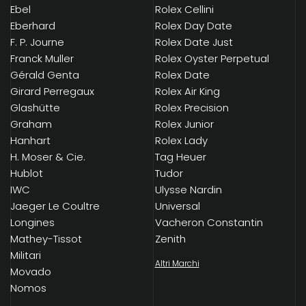
Ebel
Rolex Cellini
Eberhard
Rolex Day Date
F. P. Journe
Rolex Date Just
Franck Muller
Rolex Oyster Perpetual
Gérald Genta
Rolex Date
Girard Perregaux
Rolex Air King
Glashütte
Rolex Precision
Graham
Rolex Junior
Hanhart
Rolex Lady
H. Moser & Cie.
Tag Heuer
Hublot
Tudor
IWC
Ulysse Nardin
Jaeger Le Coultre
Universal
Longines
Vacheron Constantin
Mathey-Tissot
Zenith
Militari
Altri Marchi
Movado
Nomos