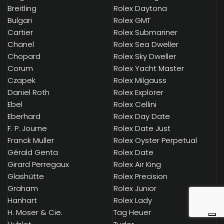
Breitling
Rolex Daytona
Bulgari
Rolex GMT
Cartier
Rolex Submariner
Chanel
Rolex Sea Dweller
Chopard
Rolex Sky Dweller
Corum
Rolex Yacht Master
Czapek
Rolex Milgauss
Daniel Roth
Rolex Explorer
Ebel
Rolex Cellini
Eberhard
Rolex Day Date
F. P. Journe
Rolex Date Just
Franck Muller
Rolex Oyster Perpetual
Gérald Genta
Rolex Date
Girard Perregaux
Rolex Air King
Glashütte
Rolex Precision
Graham
Rolex Junior
Hanhart
Rolex Lady
H. Moser & Cie.
Tag Heuer