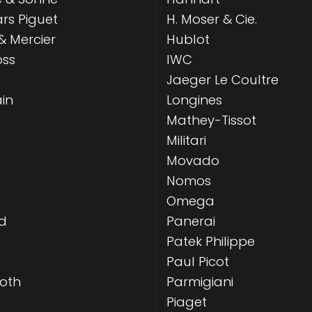
s Piguet
H. Moser & Cie.
 Mercier
Hublot
oss
IWC
Jaeger Le Coultre
in
Longines
Mathey-Tissot
Militari
Movado
Nomos
Omega
d
Panerai
Patek Philippe
Paul Picot
Roth
Parmigiani
Piaget