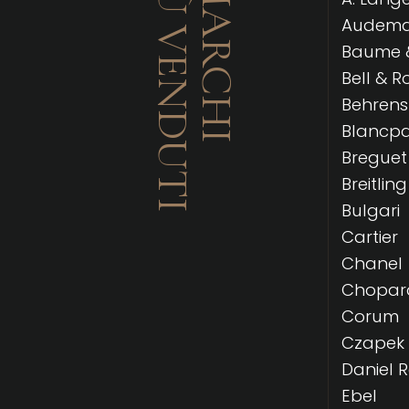
PIÙ VENDUTI
I MARCHI
Audemar
Baume &
Bell & R
Behrens
Blancpa
Breguet
Breitling
Bulgari
Cartier
Chanel
Chopar
Corum
Czapek
Daniel 
Ebel