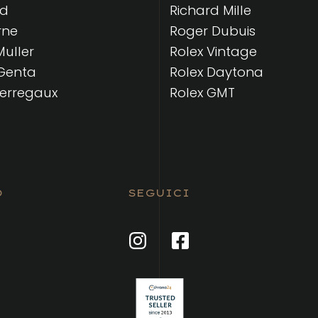
rd
Richard Mille
rne
Roger Dubuis
Muller
Rolex Vintage
Genta
Rolex Daytona
Perregaux
Rolex GMT
O
SEGUICI