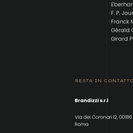
Eberha
F. P. Jou
Franck 
Gérald 
Girard 
RESTA IN CONTATT
Brandizzi s.r.l
Via dei Coronari 12, 00186
Roma