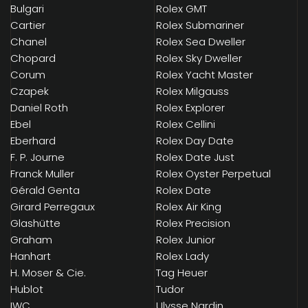
Bulgari
Rolex GMT
Cartier
Rolex Submariner
Chanel
Rolex Sea Dweller
Chopard
Rolex Sky Dweller
Corum
Rolex Yacht Master
Czapek
Rolex Milgauss
Daniel Roth
Rolex Explorer
Ebel
Rolex Cellini
Eberhard
Rolex Day Date
F. P. Journe
Rolex Date Just
Franck Muller
Rolex Oyster Perpetual
Gérald Genta
Rolex Date
Girard Perregaux
Rolex Air King
Glashütte
Rolex Precision
Graham
Rolex Junior
Hanhart
Rolex Lady
H. Moser & Cie.
Tag Heuer
Hublot
Tudor
IWC
Ulysse Nardin