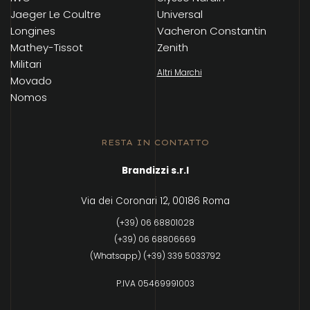
Jaeger Le Coultre
Universal
Longines
Vacheron Constantin
Mathey-Tissot
Zenith
Militari
Altri Marchi
Movado
Nomos
RESTA IN CONTATTO
Brandizzi s.r.l
Via dei Coronari 12, 00186 Roma
(+39) 06 68801028
(+39) 06 68806669
(Whatsapp) (+39) 339 5033792
P.IVA 05469991003