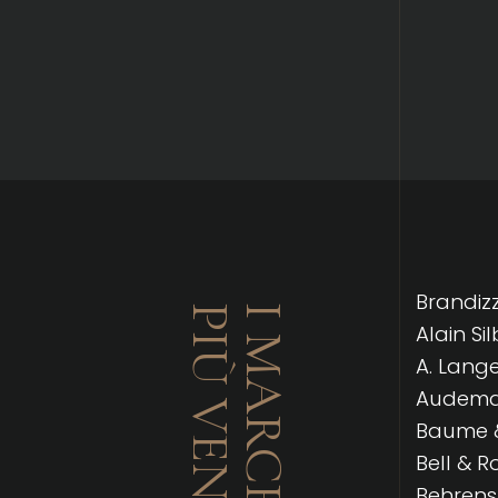
Brandizzi
PIÙ VENDUTI
I MARCHI
Alain Si
A. Lang
Audemar
Baume &
Bell & R
Behrens