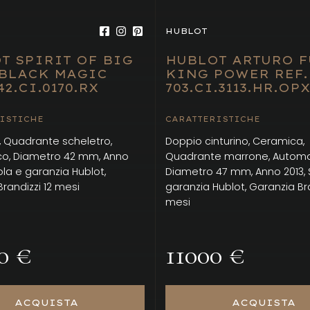
HUBLOT
T SPIRIT OF BIG
HUBLOT ARTURO F
BLACK MAGIC
KING POWER REF.
42.CI.0170.RX
703.CI.3113.HR.OPX
ISTICHE
CARATTERISTICHE
 Quadrante scheletro,
Doppio cinturino, Ceramica,
o, Diametro 42 mm, Anno
Quadrante marrone, Automa
ola e garanzia Hublot,
Diametro 47 mm, Anno 2013, 
randizzi 12 mesi
garanzia Hublot, Garanzia Bra
mesi
0 €
11000 €
ACQUISTA
ACQUISTA