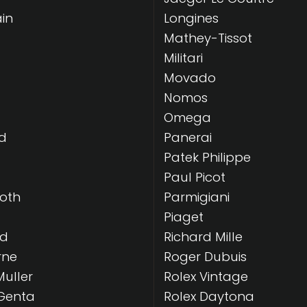
in
Longines
Mathey-Tissot
Militari
Movado
Nomos
Omega
d
Panerai
Patek Philippe
Paul Picot
Roth
Parmigiani
Piaget
rd
Richard Mille
rne
Roger Dubuis
Muller
Rolex Vintage
Genta
Rolex Daytona