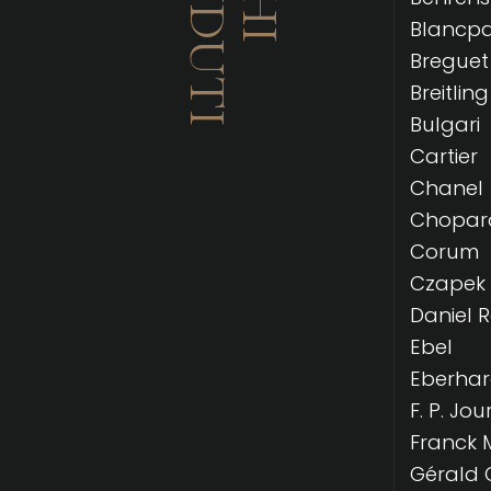
Blancpa
Breguet
Breitling
Bulgari
Cartier
Chanel
Chopar
Corum
Czapek
Daniel 
Ebel
Eberha
F. P. Jou
Franck 
Gérald 