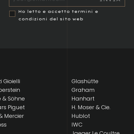
Ho letto e accetto termini e
condizioni del sito web
 Gioielli
Glashütte
lberstein
Graham
e & Söhne
Hanhart
s Piguet
H. Moser & Cie.
 Mercier
Hublot
oss
IWC
Jaeger Le Coultre