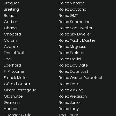
Breguet
Rolex Vintage
Breitling
Rolex Daytona
Bulgari
Rolex GMT
Cartier
Rolex Submariner
Chanel
Rolex Sea Dweller
Chopard
Rolex Sky Dweller
Corum
Rolex Yacht Master
Czapek
Rolex Milgauss
Daniel Roth
Rolex Explorer
Ebel
Rolex Cellini
Eberhard
Rolex Day Date
F. P. Journe
Rolex Date Just
Franck Muller
Rolex Oyster Perpetual
Gérald Genta
Rolex Date
Girard Perregaux
Rolex Air King
Glashütte
Rolex Precision
Graham
Rolex Junior
Hanhart
Rolex Lady
H. Moser & Cie.
Tag Heuer