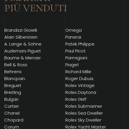
PIÙ VENDUTI
Brandizzi Gioielli
Omega
Alain Silberstein
Panerai
A. Lange & Söhne
Patek Philippe
Audemars Piguet
Paul Picot
Baume & Mercier
Parmigiani
Bell & Ross
Piaget
Behrens
Richard Mille
Blancpain
Roger Dubuis
Breguet
Rolex Vintage
Breitling
Rolex Daytona
Bulgari
Rolex GMT
Cartier
Rolex Submariner
Chanel
Rolex Sea Dweller
Chopard
Rolex Sky Dweller
Corum
Rolex Yacht Master