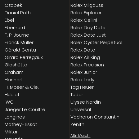
Czapek
Rolex Milgauss
Daniel Roth
Rolex Explorer
Ebel
Rolex Cellini
Eberhard
Rolex Day Date
F. P. Journe
Rolex Date Just
Franck Muller
Rolex Oyster Perpetual
Gérald Genta
Rolex Date
Girard Perregaux
Rolex Air King
Glashütte
Rolex Precision
Graham
Rolex Junior
Hanhart
Rolex Lady
H. Moser & Cie.
Tag Heuer
Hublot
Tudor
IWC
Ulysse Nardin
Jaeger Le Coultre
Universal
Longines
Vacheron Constantin
Mathey-Tissot
Zenith
Militari
Altri Marchi