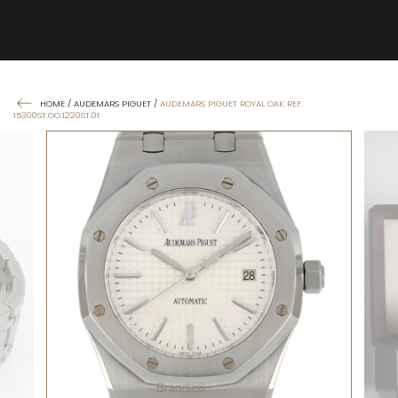
HOME
/
AUDEMARS PIGUET
/
AUDEMARS PIGUET ROYAL OAK REF.
15300ST.OO.1220ST.01