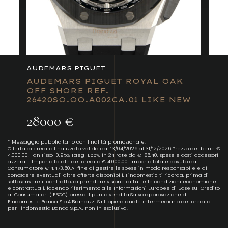
AUDEMARS PIGUET
AUDEMARS PIGUET ROYAL OAK
OFF SHORE REF.
26420SO.OO.A002CA.01 LIKE NEW
28000 €
* Messaggio pubblicitario con finalità promozionale.
Offerta di credito finalizzato valida dal 13/04/2026 al 31/12/2026:Prezzo del bene €
4.000,00, Tan Fisso 10,95% Taeg 11,55%, in 24 rate da € 186,40, spese e costi accessori
azzerati. Importo totale del credito € 4.000,00. Importo totale dovuto dal
Consumatore € 4.473,60.Al fine di gestire le spese in modo responsabile e di
conoscere eventuali altre offerte disponibili, Findomestic ti ricorda, prima di
sottoscrivere il contratto, di prendere visione di tutte le condizioni economiche
e contrattuali, facendo riferimento alle Informazioni Europee di Base sul Credito
ai Consumatori (IEBCC) presso il punto vendita.Salvo approvazione di
Findomestic Banca S.p.A.Brandizzi S.r.l. opera quale intermediario del credito
per Findomestic Banca S.p.A., non in esclusiva.