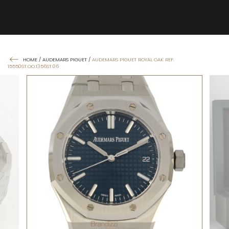
HOME
/
AUDEMARS PIGUET
/
AUDEMARS PIGUET ROYAL OAK REF.
15550ST.OO.1356ST.06