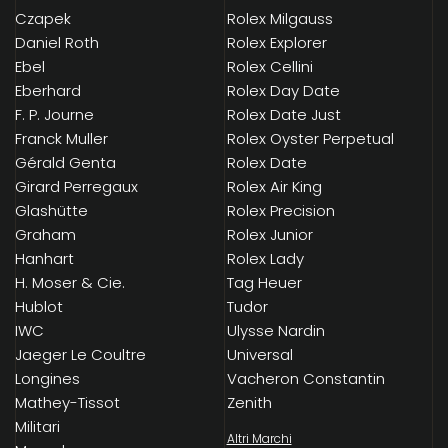
Czapek
Rolex Milgauss
Daniel Roth
Rolex Explorer
Ebel
Rolex Cellini
Eberhard
Rolex Day Date
F. P. Journe
Rolex Date Just
Franck Muller
Rolex Oyster Perpetual
Gérald Genta
Rolex Date
Girard Perregaux
Rolex Air King
Glashütte
Rolex Precision
Graham
Rolex Junior
Hanhart
Rolex Lady
H. Moser & Cie.
Tag Heuer
Hublot
Tudor
IWC
Ulysse Nardin
Jaeger Le Coultre
Universal
Longines
Vacheron Constantin
Mathey-Tissot
Zenith
Militari
Altri Marchi