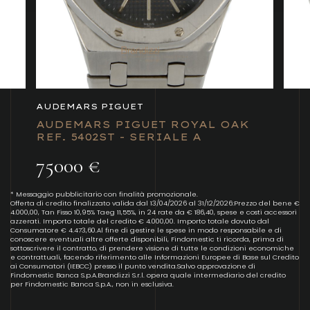
AUDEMARS PIGUET
AUDEMARS PIGUET ROYAL OAK
REF. 5402ST - SERIALE A
75000 €
* Messaggio pubblicitario con finalità promozionale.
Offerta di credito finalizzato valida dal 13/04/2026 al 31/12/2026:Prezzo del bene €
4.000,00, Tan Fisso 10,95% Taeg 11,55%, in 24 rate da € 186,40, spese e costi accessori
azzerati. Importo totale del credito € 4.000,00. Importo totale dovuto dal
Consumatore € 4.473,60.Al fine di gestire le spese in modo responsabile e di
conoscere eventuali altre offerte disponibili, Findomestic ti ricorda, prima di
sottoscrivere il contratto, di prendere visione di tutte le condizioni economiche
e contrattuali, facendo riferimento alle Informazioni Europee di Base sul Credito
ai Consumatori (IEBCC) presso il punto vendita.Salvo approvazione di
Findomestic Banca S.p.A.Brandizzi S.r.l. opera quale intermediario del credito
per Findomestic Banca S.p.A., non in esclusiva.