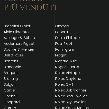
PIÙ VENDUTI
Brandizzi Gioielli
Omega
Alain Silberstein
Panerai
A. Lange & Söhne
Patek Philippe
Audemars Piguet
Paul Picot
Baume & Mercier
Parmigiani
Bell & Ross
Piaget
Behrens
Richard Mille
Blancpain
Roger Dubuis
Breguet
Rolex Vintage
Breitling
Rolex Daytona
Bulgari
Rolex GMT
Cartier
Rolex Submariner
Chanel
Rolex Sea Dweller
Chopard
Rolex Sky Dweller
Corum
Rolex Yacht Master