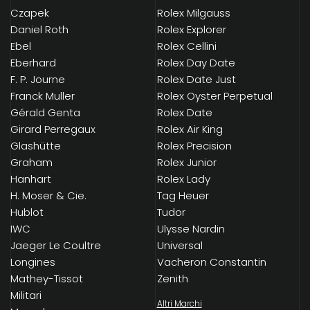
Czapek
Rolex Milgauss
Daniel Roth
Rolex Explorer
Ebel
Rolex Cellini
Eberhard
Rolex Day Date
F. P. Journe
Rolex Date Just
Franck Muller
Rolex Oyster Perpetual
Gérald Genta
Rolex Date
Girard Perregaux
Rolex Air King
Glashütte
Rolex Precision
Graham
Rolex Junior
Hanhart
Rolex Lady
H. Moser & Cie.
Tag Heuer
Hublot
Tudor
IWC
Ulysse Nardin
Jaeger Le Coultre
Universal
Longines
Vacheron Constantin
Mathey-Tissot
Zenith
Militari
Altri Marchi