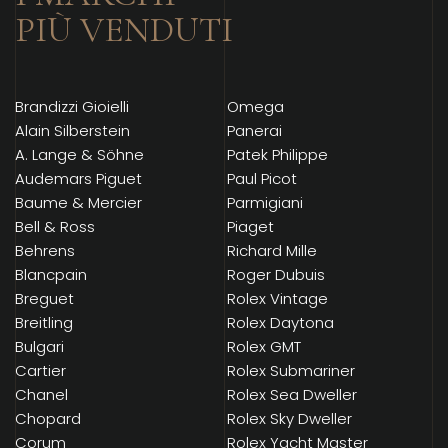
PIÙ VENDUTI
Brandizzi Gioielli
Omega
Alain Silberstein
Panerai
A. Lange & Söhne
Patek Philippe
Audemars Piguet
Paul Picot
Baume & Mercier
Parmigiani
Bell & Ross
Piaget
Behrens
Richard Mille
Blancpain
Roger Dubuis
Breguet
Rolex Vintage
Breitling
Rolex Daytona
Bulgari
Rolex GMT
Cartier
Rolex Submariner
Chanel
Rolex Sea Dweller
Chopard
Rolex Sky Dweller
Corum
Rolex Yacht Master