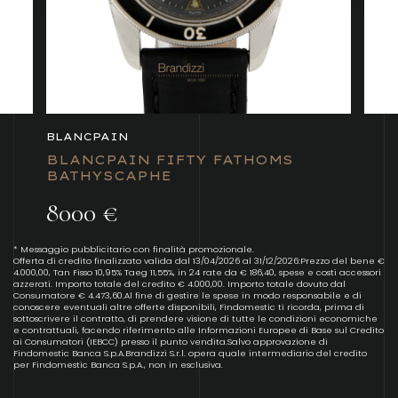
BLANCPAIN
BLANCPAIN FIFTY FATHOMS
BATHYSCAPHE
8000 €
* Messaggio pubblicitario con finalità promozionale.
Offerta di credito finalizzato valida dal 13/04/2026 al 31/12/2026:Prezzo del bene €
4.000,00, Tan Fisso 10,95% Taeg 11,55%, in 24 rate da € 186,40, spese e costi accessori
azzerati. Importo totale del credito € 4.000,00. Importo totale dovuto dal
Consumatore € 4.473,60.Al fine di gestire le spese in modo responsabile e di
conoscere eventuali altre offerte disponibili, Findomestic ti ricorda, prima di
sottoscrivere il contratto, di prendere visione di tutte le condizioni economiche
e contrattuali, facendo riferimento alle Informazioni Europee di Base sul Credito
ai Consumatori (IEBCC) presso il punto vendita.Salvo approvazione di
Findomestic Banca S.p.A.Brandizzi S.r.l. opera quale intermediario del credito
per Findomestic Banca S.p.A., non in esclusiva.