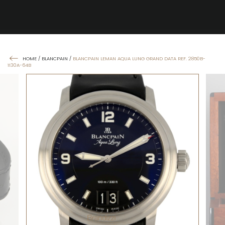
HOME
/
BLANCPAIN
/
BLANCPAIN LEMAN AQUA LUNG GRAND DATA REF. 2850B-
1130A-64B