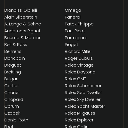
Brandizzi Gioielli
Omega
Alain Silberstein
Panerai
A. Lange & Söhne
Patek Philippe
Audemars Piguet
Paul Picot
Baume & Mercier
Parmigiani
Bell & Ross
Piaget
Behrens
Richard Mille
Blancpain
Roger Dubuis
Breguet
Rolex Vintage
Breitling
Rolex Daytona
Bulgari
Rolex GMT
Cartier
Rolex Submariner
Chanel
Rolex Sea Dweller
Chopard
Rolex Sky Dweller
Corum
Rolex Yacht Master
Czapek
Rolex Milgauss
Daniel Roth
Rolex Explorer
Ebel
Rolex Cellini