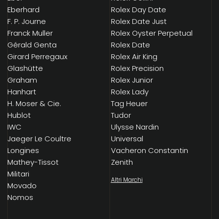
Eberhard
Rolex Day Date
F. P. Journe
Rolex Date Just
Franck Muller
Rolex Oyster Perpetual
Gérald Genta
Rolex Date
Girard Perregaux
Rolex Air King
Glashütte
Rolex Precision
Graham
Rolex Junior
Hanhart
Rolex Lady
H. Moser & Cie.
Tag Heuer
Hublot
Tudor
IWC
Ulysse Nardin
Jaeger Le Coultre
Universal
Longines
Vacheron Constantin
Mathey-Tissot
Zenith
Militari
Altri Marchi
Movado
Nomos