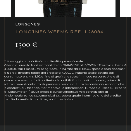
LONGINES
LONGINES WEEMS REF. L26084
1500 €
* Messaggio pubblicitario con finalità promozionale.
Offerta di credito finalizzato valida dal 13/04/2026 al 31/12/2026:Prezzo del bene €
4.000,00, Tan Fisso 10,95% Taeg 11,55%, in 24 rate da € 186,40, spese e costi accessori
azzerati. Importo totale del credito € 4.000,00. Importo totale dovuto dal
Consumatore € 4.473,60.Al fine di gestire le spese in modo responsabile e di
conoscere eventuali altre offerte disponibili, Findomestic ti ricorda, prima di
sottoscrivere il contratto, di prendere visione di tutte le condizioni economiche
e contrattuali, facendo riferimento alle Informazioni Europee di Base sul Credito
ai Consumatori (IEBCC) presso il punto vendita.Salvo approvazione di
Findomestic Banca S.p.A.Brandizzi S.r.l. opera quale intermediario del credito
per Findomestic Banca S.p.A., non in esclusiva.