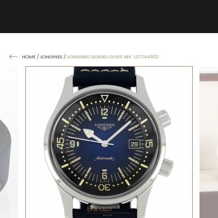
HOME
/
LONGINES
/
LONGINES LEGEND DIVER REF. L37744902