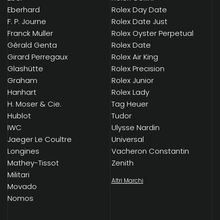
Eberhard
Rolex Day Date
F. P. Journe
Rolex Date Just
Franck Muller
Rolex Oyster Perpetual
Gérald Genta
Rolex Date
Girard Perregaux
Rolex Air King
Glashütte
Rolex Precision
Graham
Rolex Junior
Hanhart
Rolex Lady
H. Moser & Cie.
Tag Heuer
Hublot
Tudor
IWC
Ulysse Nardin
Jaeger Le Coultre
Universal
Longines
Vacheron Constantin
Mathey-Tissot
Zenith
Militari
Altri Marchi
Movado
Nomos