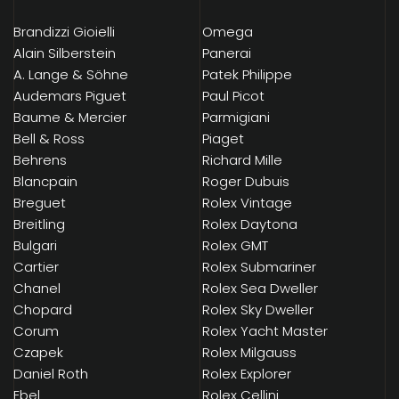
Brandizzi Gioielli
Omega
Alain Silberstein
Panerai
A. Lange & Söhne
Patek Philippe
Audemars Piguet
Paul Picot
Baume & Mercier
Parmigiani
Bell & Ross
Piaget
Behrens
Richard Mille
Blancpain
Roger Dubuis
Breguet
Rolex Vintage
Breitling
Rolex Daytona
Bulgari
Rolex GMT
Cartier
Rolex Submariner
Chanel
Rolex Sea Dweller
Chopard
Rolex Sky Dweller
Corum
Rolex Yacht Master
Czapek
Rolex Milgauss
Daniel Roth
Rolex Explorer
Ebel
Rolex Cellini