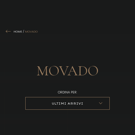
HOME
/
MOVADO
MOVADO
ORDINA PER:
ULTIMI ARRIVI