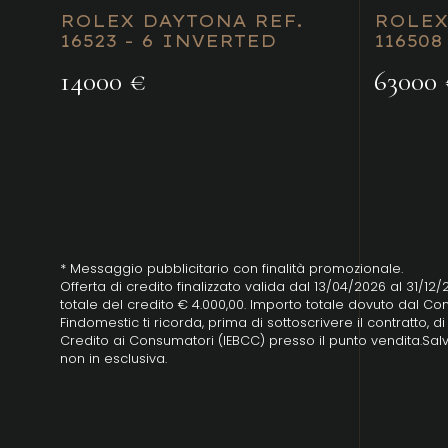
ROLEX DAYTONA REF.
ROLEX
16523 - 6 INVERTED
116508
14000 €
63000 
* Messaggio pubblicitario con finalità promozionale.
Offerta di credito finalizzato valida dal 13/04/2026 al 31/12
totale del credito € 4.000,00. Importo totale dovuto dal Con
Findomestic ti ricorda, prima di sottoscrivere il contratto,
Credito ai Consumatori (IEBCC) presso il punto vendita.Salv
non in esclusiva.