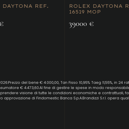
 DAYTONA REF.
ROLEX DAYTONA R
16519 MOP
€
39000 €
/2026:Prezzo del bene € 4.000,00, Tan Fisso 10,95% Taeg 11,55%, in 24 r
sumatore € 4.473,60.Al fine di gestire le spese in modo responsabile 
 di prendere visione di tutte le condizioni economiche e contrattuali,
o approvazione di Findomestic Banca S.p.A.Brandizzi S.r.l. opera qual