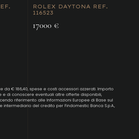
EF.
ROLEX DAYTONA REF.
116523
17000 €
ate da € 186,40, spese e costi accessori azzerati. Importo
e di conoscere eventuali altre offerte disponibili,
 facendo riferimento alle Informazioni Europee di Base sul
e intermediario del credito per Findomestic Banca S.p.A.,