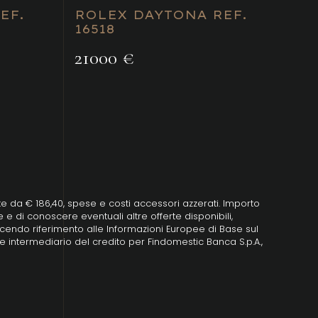
EF.
ROLEX DAYTONA REF.
16518
21000 €
ate da € 186,40, spese e costi accessori azzerati. Importo
e di conoscere eventuali altre offerte disponibili,
 facendo riferimento alle Informazioni Europee di Base sul
e intermediario del credito per Findomestic Banca S.p.A.,