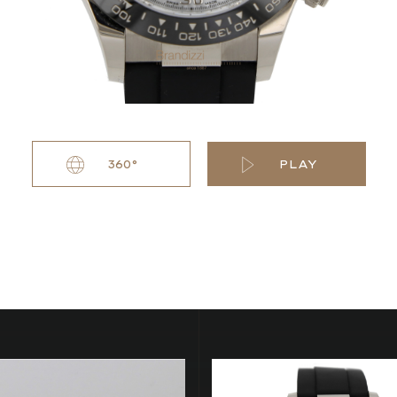
360°
PLAY