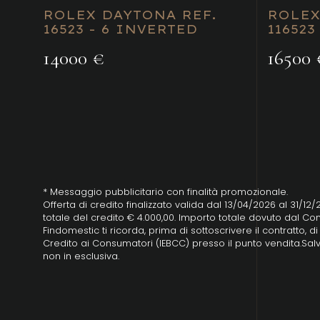
ROLEX DAYTONA REF.
ROLEX
16523 - 6 INVERTED
116523
14000 €
16500 
* Messaggio pubblicitario con finalità promozionale.
Offerta di credito finalizzato valida dal 13/04/2026 al 31/12
totale del credito € 4.000,00. Importo totale dovuto dal Con
Findomestic ti ricorda, prima di sottoscrivere il contratto,
Credito ai Consumatori (IEBCC) presso il punto vendita.Salv
non in esclusiva.