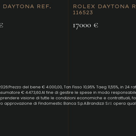
 DAYTONA REF.
ROLEX DAYTONA R
116523
€
17000 €
/2026:Prezzo del bene € 4.000,00, Tan Fisso 10,95% Taeg 11,55%, in 24 r
sumatore € 4.473,60.Al fine di gestire le spese in modo responsabile 
 di prendere visione di tutte le condizioni economiche e contrattuali,
o approvazione di Findomestic Banca S.p.A.Brandizzi S.r.l. opera qual