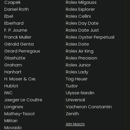
Czapek
Rolex Milgauss
Daniel Roth
Rolex Explorer
Ebel
Rolex Cellini
Eberhard
Rolex Day Date
F. P. Journe
Rolex Date Just
Franck Muller
Rolex Oyster Perpetual
Gérald Genta
Rolex Date
Girard Perregaux
Rolex Air King
Glashütte
Rolex Precision
Graham
Rolex Junior
Hanhart
Rolex Lady
H. Moser & Cie.
Tag Heuer
Hublot
Tudor
IWC
Ulysse Nardin
Jaeger Le Coultre
Universal
Longines
Vacheron Constantin
Mathey-Tissot
Zenith
Militari
Altri Marchi
Movado