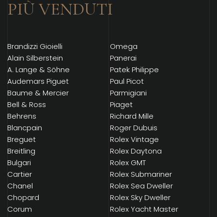
PIÙ VENDUTI
Brandizzi Gioielli
Omega
Alain Silberstein
Panerai
A. Lange & Söhne
Patek Philippe
Audemars Piguet
Paul Picot
Baume & Mercier
Parmigiani
Bell & Ross
Piaget
Behrens
Richard Mille
Blancpain
Roger Dubuis
Breguet
Rolex Vintage
Breitling
Rolex Daytona
Bulgari
Rolex GMT
Cartier
Rolex Submariner
Chanel
Rolex Sea Dweller
Chopard
Rolex Sky Dweller
Corum
Rolex Yacht Master