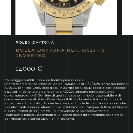
ROLEX DAYTONA
ROLEX DAYTONA REF. 16523 - 6
INVERTED
14000 €
* Messaggio pubblicitario con finalità promozionale.
Offerta di credito finalizzato valida dal 13/04/2026 al 31/12/2026:Prezzo del bene €
4.000,00, Tan Fisso 10,95% Taeg 11,55%, in 24 rate da € 186,40, spese e costi accessori
azzerati. Importo totale del credito € 4.000,00. Importo totale dovuto dal
Consumatore € 4.473,60.Al fine di gestire le spese in modo responsabile e di
conoscere eventuali altre offerte disponibili, Findomestic ti ricorda, prima di
sottoscrivere il contratto, di prendere visione di tutte le condizioni economiche
e contrattuali, facendo riferimento alle Informazioni Europee di Base sul Credito
ai Consumatori (IEBCC) presso il punto vendita.Salvo approvazione di
Findomestic Banca S.p.A.Brandizzi S.r.l. opera quale intermediario del credito
per Findomestic Banca S.p.A., non in esclusiva.