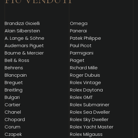
Brandizzi Gioielli
Omega
Alain Silberstein
Panerai
A. Lange & Söhne
Patek Philippe
Audemars Piguet
Paul Picot
Baume & Mercier
Parmigiani
Bell & Ross
Piaget
Behrens
Richard Mille
Blancpain
Roger Dubuis
Breguet
Rolex Vintage
Breitling
Rolex Daytona
Bulgari
Rolex GMT
Cartier
Rolex Submariner
Chanel
Rolex Sea Dweller
Chopard
Rolex Sky Dweller
Corum
Rolex Yacht Master
Czapek
Rolex Milgauss