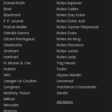
Daniel Roth
Rolex Explorer
Ebel
Rolex Cellini
Eberhard
Rolex Day Date
F. P. Journe
Rolex Date Just
Franck Muller
Rolex Oyster Perpetual
Gérald Genta
Rolex Date
Girard Perregaux
Rolex Air King
Glashütte
Rolex Precision
Graham
Rolex Junior
Hanhart
Rolex Lady
H. Moser & Cie.
Tag Heuer
Hublot
Tudor
IWC
Ulysse Nardin
Jaeger Le Coultre
Universal
Longines
Vacheron Constantin
Mathey-Tissot
Zenith
Militari
Altri Marchi
Movado
Nomos