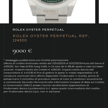
ROLEX OYSTER PERPETUAL
ROLEX OYSTER PERPETUAL REF.
124300
9000 €
* Messaggio pubblicitario con finalità promozionale.
Offerta di credito finalizzato valida dal 13/04/2026 al 31/12/2026:Prezzo del bene €
4.000,00, Tan Fisso 10,95% Taeg 11,55%, in 24 rate da € 186,40, spese e costi accessori
azzerati. Importo totale del credito € 4.000,00. Importo totale dovuto dal
Consumatore € 4.473,60.Al fine di gestire le spese in modo responsabile e di
conoscere eventuali altre offerte disponibili, Findomestic ti ricorda, prima di
sottoscrivere il contratto, di prendere visione di tutte le condizioni economiche
e contrattuali, facendo riferimento alle Informazioni Europee di Base sul Credito
ai Consumatori (IEBCC) presso il punto vendita.Salvo approvazione di
Findomestic Banca S.p.A.Brandizzi S.r.l. opera quale intermediario del credito
per Findomestic Banca S.p.A., non in esclusiva.