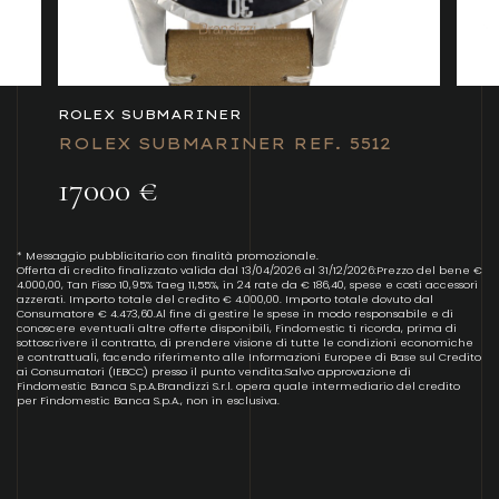
ROLEX SUBMARINER
ROLEX SUBMARINER REF. 5512
17000 €
* Messaggio pubblicitario con finalità promozionale.
Offerta di credito finalizzato valida dal 13/04/2026 al 31/12/2026:Prezzo del bene €
4.000,00, Tan Fisso 10,95% Taeg 11,55%, in 24 rate da € 186,40, spese e costi accessori
azzerati. Importo totale del credito € 4.000,00. Importo totale dovuto dal
Consumatore € 4.473,60.Al fine di gestire le spese in modo responsabile e di
conoscere eventuali altre offerte disponibili, Findomestic ti ricorda, prima di
sottoscrivere il contratto, di prendere visione di tutte le condizioni economiche
e contrattuali, facendo riferimento alle Informazioni Europee di Base sul Credito
ai Consumatori (IEBCC) presso il punto vendita.Salvo approvazione di
Findomestic Banca S.p.A.Brandizzi S.r.l. opera quale intermediario del credito
per Findomestic Banca S.p.A., non in esclusiva.