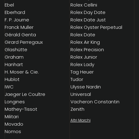
Ebel
Rolex Cellini
Eberhard
Rolex Day Date
F. P. Journe
Rolex Date Just
Franck Muller
Rolex Oyster Perpetual
Gérald Genta
Rolex Date
Girard Perregaux
Rolex Air King
Glashütte
Rolex Precision
Graham
Rolex Junior
Hanhart
Rolex Lady
H. Moser & Cie.
Tag Heuer
Hublot
Tudor
IWC
Ulysse Nardin
Jaeger Le Coultre
Universal
Longines
Vacheron Constantin
Mathey-Tissot
Zenith
Militari
Altri Marchi
Movado
Nomos