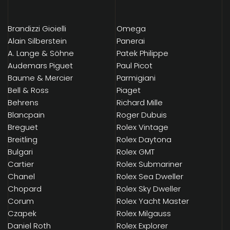
Brandizzi Gioielli
Omega
Alain Silberstein
Panerai
A. Lange & Söhne
Patek Philippe
Audemars Piguet
Paul Picot
Baume & Mercier
Parmigiani
Bell & Ross
Piaget
Behrens
Richard Mille
Blancpain
Roger Dubuis
Breguet
Rolex Vintage
Breitling
Rolex Daytona
Bulgari
Rolex GMT
Cartier
Rolex Submariner
Chanel
Rolex Sea Dweller
Chopard
Rolex Sky Dweller
Corum
Rolex Yacht Master
Czapek
Rolex Milgauss
Daniel Roth
Rolex Explorer