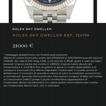
ROLEX SKY DWELLER
ROLEX SKY DWELLER REF. 326934
21000 €
* Messaggio pubblicitario con finalità promozionale.
Offerta di credito finalizzato valida dal 13/04/2026 al 31/12/2026:Prezzo del bene €
4.000,00, Tan Fisso 10,95% Taeg 11,55%, in 24 rate da € 186,40, spese e costi accessori
azzerati. Importo totale del credito € 4.000,00. Importo totale dovuto dal
Consumatore € 4.473,60.Al fine di gestire le spese in modo responsabile e di
conoscere eventuali altre offerte disponibili, Findomestic ti ricorda, prima di
sottoscrivere il contratto, di prendere visione di tutte le condizioni economiche
e contrattuali, facendo riferimento alle Informazioni Europee di Base sul Credito
ai Consumatori (IEBCC) presso il punto vendita.Salvo approvazione di
Findomestic Banca S.p.A.Brandizzi S.r.l. opera quale intermediario del credito
per Findomestic Banca S.p.A., non in esclusiva.