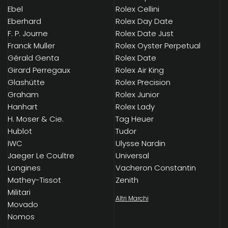
Ebel
Rolex Cellini
Eberhard
Rolex Day Date
F. P. Journe
Rolex Date Just
Franck Muller
Rolex Oyster Perpetual
Gérald Genta
Rolex Date
Girard Perregaux
Rolex Air King
Glashütte
Rolex Precision
Graham
Rolex Junior
Hanhart
Rolex Lady
H. Moser & Cie.
Tag Heuer
Hublot
Tudor
IWC
Ulysse Nardin
Jaeger Le Coultre
Universal
Longines
Vacheron Constantin
Mathey-Tissot
Zenith
Militari
Altri Marchi
Movado
Nomos