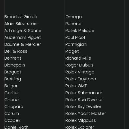
Brandizzi Gioielli
Omega
Alain Silberstein
Panerai
A. Lange & Söhne
Patek Philippe
Audemars Piguet
Paul Picot
Baume & Mercier
Parmigiani
Bell & Ross
Piaget
Behrens
Richard Mille
Blancpain
Roger Dubuis
Breguet
Rolex Vintage
Breitling
Rolex Daytona
Bulgari
Rolex GMT
Cartier
Rolex Submariner
Chanel
Rolex Sea Dweller
Chopard
Rolex Sky Dweller
Corum
Rolex Yacht Master
Czapek
Rolex Milgauss
Daniel Roth
Rolex Explorer