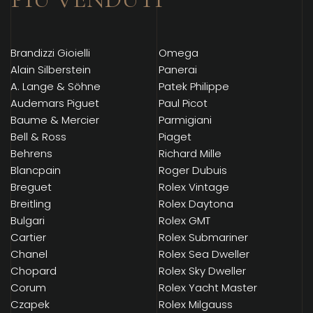
Brandizzi Gioielli
Omega
Alain Silberstein
Panerai
A. Lange & Söhne
Patek Philippe
Audemars Piguet
Paul Picot
Baume & Mercier
Parmigiani
Bell & Ross
Piaget
Behrens
Richard Mille
Blancpain
Roger Dubuis
Breguet
Rolex Vintage
Breitling
Rolex Daytona
Bulgari
Rolex GMT
Cartier
Rolex Submariner
Chanel
Rolex Sea Dweller
Chopard
Rolex Sky Dweller
Corum
Rolex Yacht Master
Czapek
Rolex Milgauss