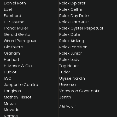
Daniel Roth
Rolex Explorer
Ebel
Rolex Cellini
Eberhard
Rolex Day Date
F. P. Journe
Rolex Date Just
Franck Muller
Rolex Oyster Perpetual
Gérald Genta
Rolex Date
Girard Perregaux
Rolex Air King
Glashütte
Rolex Precision
Graham
Rolex Junior
Hanhart
Rolex Lady
H. Moser & Cie.
Tag Heuer
Hublot
Tudor
IWC
Ulysse Nardin
Jaeger Le Coultre
Universal
Longines
Vacheron Constantin
Mathey-Tissot
Zenith
Militari
Altri Marchi
Movado
Nomos