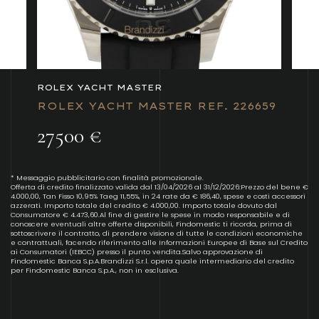
ROLEX YACHT MASTER
ROLEX YACHT MASTER REF. 226659
27500 €
* Messaggio pubblicitario con finalità promozionale.
Offerta di credito finalizzato valida dal 13/04/2026 al 31/12/2026:Prezzo del bene €
4.000,00, Tan Fisso 10,95% Taeg 11,55%, in 24 rate da € 186,40, spese e costi accessori
azzerati. Importo totale del credito € 4.000,00. Importo totale dovuto dal
Consumatore € 4.473,60.Al fine di gestire le spese in modo responsabile e di
conoscere eventuali altre offerte disponibili, Findomestic ti ricorda, prima di
sottoscrivere il contratto, di prendere visione di tutte le condizioni economiche
e contrattuali, facendo riferimento alle Informazioni Europee di Base sul Credito
ai Consumatori (IEBCC) presso il punto vendita.Salvo approvazione di
Findomestic Banca S.p.A.Brandizzi S.r.l. opera quale intermediario del credito
per Findomestic Banca S.p.A., non in esclusiva.