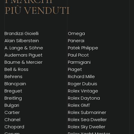
PIÙ VENDUTI
Brandizzi Gioielli
Omega
Alain Silberstein
Panerai
A. Lange & Söhne
Patek Philippe
Audemars Piguet
Paul Picot
Baume & Mercier
Parmigiani
Bell & Ross
Piaget
Behrens
Richard Mille
Blancpain
Roger Dubuis
Breguet
Rolex Vintage
Breitling
Rolex Daytona
Bulgari
Rolex GMT
Cartier
Rolex Submariner
Chanel
Rolex Sea Dweller
Chopard
Rolex Sky Dweller
Corum
Rolex Yacht Master