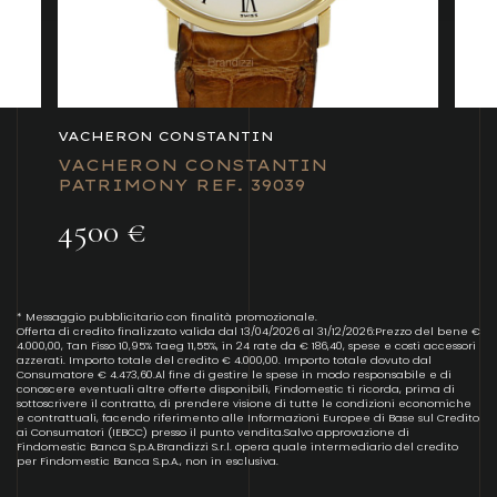
VACHERON CONSTANTIN
VACHERON CONSTANTIN
PATRIMONY REF. 39039
4500 €
* Messaggio pubblicitario con finalità promozionale.
Offerta di credito finalizzato valida dal 13/04/2026 al 31/12/2026:Prezzo del bene €
4.000,00, Tan Fisso 10,95% Taeg 11,55%, in 24 rate da € 186,40, spese e costi accessori
azzerati. Importo totale del credito € 4.000,00. Importo totale dovuto dal
Consumatore € 4.473,60.Al fine di gestire le spese in modo responsabile e di
conoscere eventuali altre offerte disponibili, Findomestic ti ricorda, prima di
sottoscrivere il contratto, di prendere visione di tutte le condizioni economiche
e contrattuali, facendo riferimento alle Informazioni Europee di Base sul Credito
ai Consumatori (IEBCC) presso il punto vendita.Salvo approvazione di
Findomestic Banca S.p.A.Brandizzi S.r.l. opera quale intermediario del credito
per Findomestic Banca S.p.A., non in esclusiva.