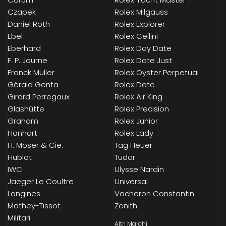
Czapek
Rolex Milgauss
Daniel Roth
Rolex Explorer
Ebel
Rolex Cellini
Eberhard
Rolex Day Date
F. P. Journe
Rolex Date Just
Franck Muller
Rolex Oyster Perpetual
Gérald Genta
Rolex Date
Girard Perregaux
Rolex Air King
Glashütte
Rolex Precision
Graham
Rolex Junior
Hanhart
Rolex Lady
H. Moser & Cie.
Tag Heuer
Hublot
Tudor
IWC
Ulysse Nardin
Jaeger Le Coultre
Universal
Longines
Vacheron Constantin
Mathey-Tissot
Zenith
Militari
Altri Marchi