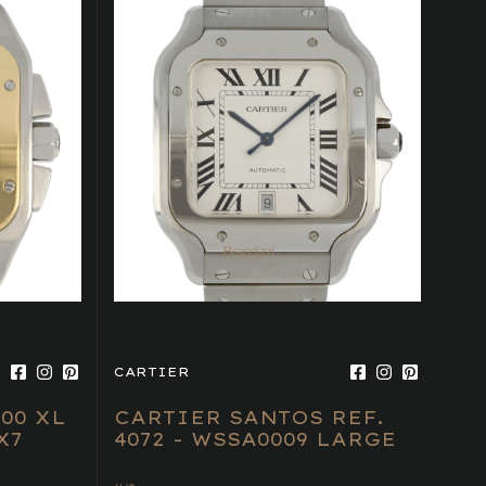
CARTIER
00 XL
CARTIER SANTOS REF.
X7
4072 - WSSA0009 LARGE