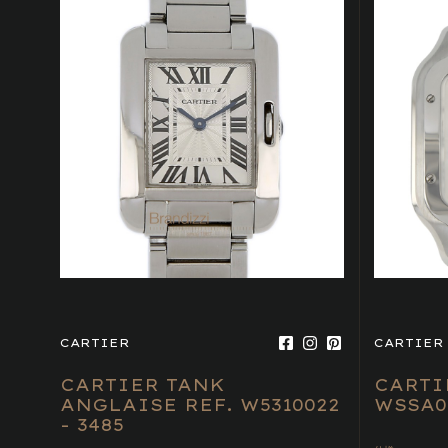
CARTIER
CARTIER
CARTIER TANK
CARTI
ANGLAISE REF. W5310022
WSSA0
- 3485