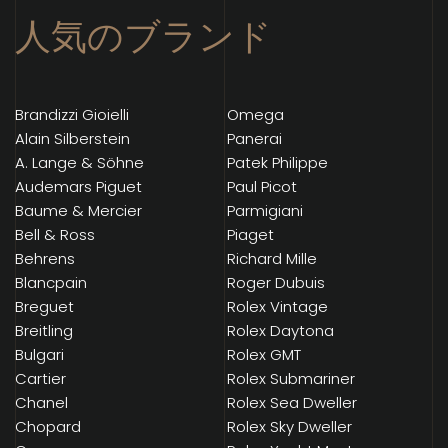
人気のブランド
Brandizzi Gioielli
Omega
Alain Silberstein
Panerai
A. Lange & Söhne
Patek Philippe
Audemars Piguet
Paul Picot
Baume & Mercier
Parmigiani
Bell & Ross
Piaget
Behrens
Richard Mille
Blancpain
Roger Dubuis
Breguet
Rolex Vintage
Breitling
Rolex Daytona
Bulgari
Rolex GMT
Cartier
Rolex Submariner
Chanel
Rolex Sea Dweller
Chopard
Rolex Sky Dweller