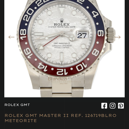
ROLEX GMT
ROLEX GMT MASTER II REF. 126719BLRO
METEORITE