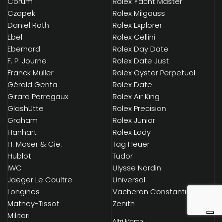
Corum
Rolex Yacht Master
Czapek
Rolex Milgauss
Daniel Roth
Rolex Explorer
Ebel
Rolex Cellini
Eberhard
Rolex Day Date
F. P. Journe
Rolex Date Just
Franck Muller
Rolex Oyster Perpetual
Gérald Genta
Rolex Date
Girard Perregaux
Rolex Air King
Glashütte
Rolex Precision
Graham
Rolex Junior
Hanhart
Rolex Lady
H. Moser & Cie.
Tag Heuer
Hublot
Tudor
IWC
Ulysse Nardin
Jaeger Le Coultre
Universal
Longines
Vacheron Constantin
Mathey-Tissot
Zenith
Militari
Altri Marchi