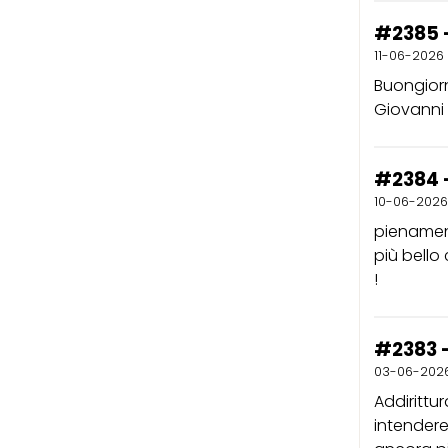
#2385 
11-06-2026
Buongiorn
Giovanni
#2384 
10-06-2026
pienament
più bello
!
#2383 -
03-06-202
Addirittu
intendere 