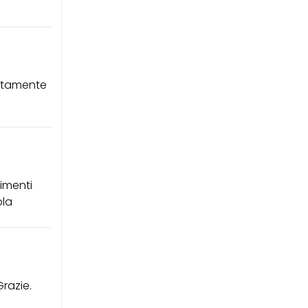
ettamente
imenti
ola
Grazie.