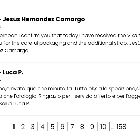
- Jesus Hernandez Camargo
6
rnoon I confirm you that today I have received the Vixa 
 for the careful packaging and the additional strap. Jes
ez Camargo
 Luca P.
6
o,arrivato qualche minuto fa. Tutto ok,sia la spedizione,si
he l'orologio. Ringrazio per il servizio offerto e per l'ogg
Saluti Luca P.
1
2
3
4
5
6
7
8
9
10
158
...