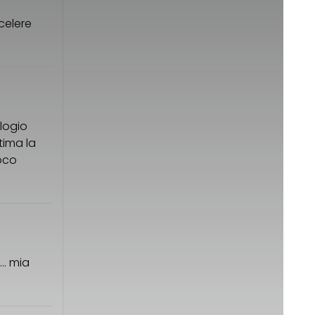
celere
ologio
tima la
oco
 … mia