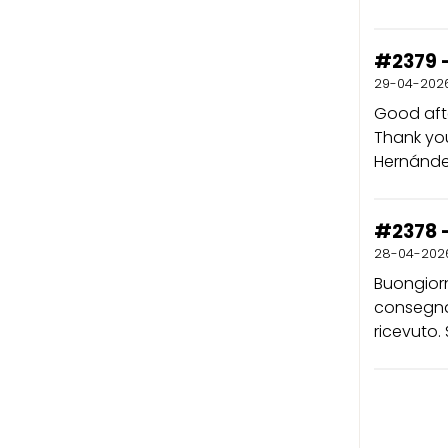
#2379 
29-04-202
Good afte
Thank you
Hernánd
#2378 -
28-04-202
Buongiorn
consegna c
ricevuto. 