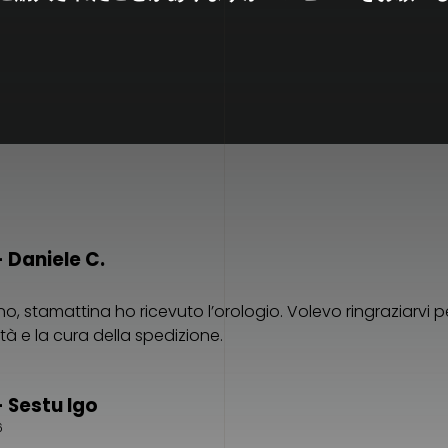
 Daniele C.
o, stamattina ho ricevuto l’orologio. Volevo ringraziarvi p
lità e la cura della spedizione.
 Sestu Igo
6