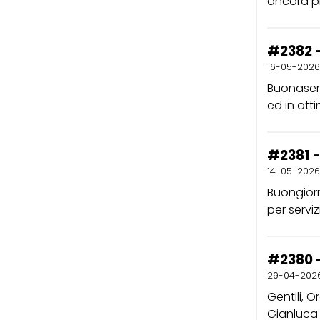
ancora pi
#2382 -
16-05-2026
Buonasera
ed in otti
#2381 -
14-05-2026
Buongiorn
per servi
#2380 -
29-04-202
Gentili, O
Gianluca 