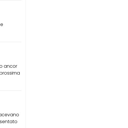
le
vo ancor
a prossima
 facevano
resentato