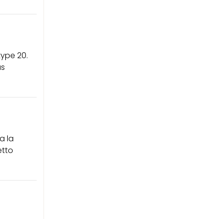
type 20.
ús
a la
etto