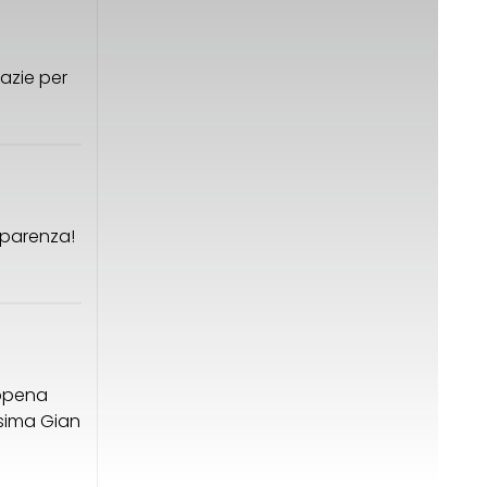
azie per
sparenza!
appena
ssima Gian