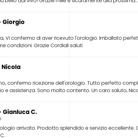
ù bello dal vivo! Grazie mille e sicuramente alla prossima...
 Giorgio
, Vi confermo di aver ricevuto l'orologio. Imballato perf
me condizioni. Grazie Cordiali saluti
 Nicola
o, confermo ricezione dell'orologio. Tutto perfetto compl
zio e assistenza. Sono molto contento. Un caro saluto, Nic
 Gianluca C.
6
rologio arrivato. Prodotto splendido e servizio eccellente. 
C.