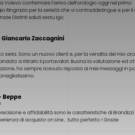
 Volevo confermare l’arrivo dell’orologio oggi nel primo
o Ringrazio per la serietà che vi contraddistingue e per il 
razie Distinti saluti sestu Igo
 Giancarlo Zaccagnini
to seria. Sono un nuovo client e, per la vendita del mio or
dato a ritirarlo il portavalori. Buona la valutazione ed ot
ione, ho sempre ricevuto risposta ai miei messaggi in p
nsigliatissimo.
- Beppe
6
precisione e affidabilità sono le caratteristiche di Brandizzi
erienza di acquisto on Line… tutto perfetto ! Grazie