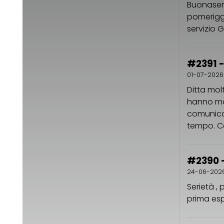
Buonasera
pomeriggi
servizio G
#2391 -
01-07-2026
Ditta mol
hanno man
comunicaz
tempo. Co
#2390 
24-06-202
Serietà , 
prima esp