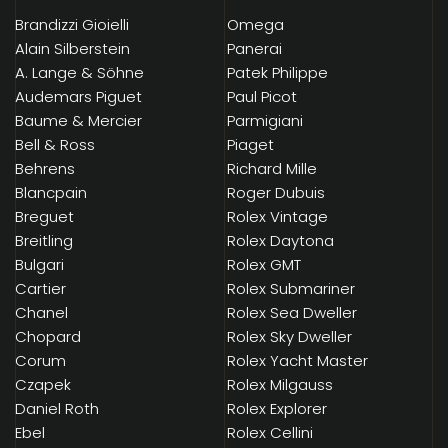
Brandizzi Gioielli
Omega
Alain Silberstein
Panerai
A. Lange & Söhne
Patek Philippe
Audemars Piguet
Paul Picot
Baume & Mercier
Parmigiani
Bell & Ross
Piaget
Behrens
Richard Mille
Blancpain
Roger Dubuis
Breguet
Rolex Vintage
Breitling
Rolex Daytona
Bulgari
Rolex GMT
Cartier
Rolex Submariner
Chanel
Rolex Sea Dweller
Chopard
Rolex Sky Dweller
Corum
Rolex Yacht Master
Czapek
Rolex Milgauss
Daniel Roth
Rolex Explorer
Ebel
Rolex Cellini