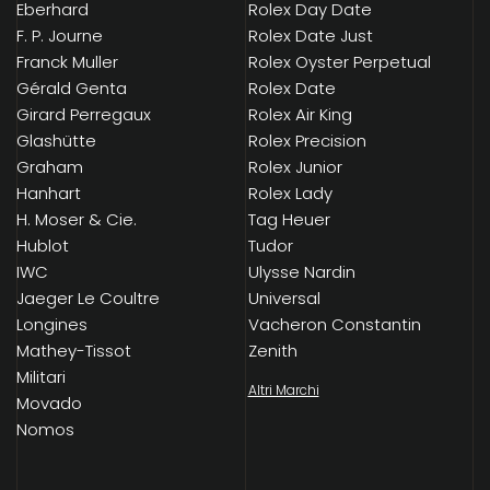
Eberhard
Rolex Day Date
F. P. Journe
Rolex Date Just
Franck Muller
Rolex Oyster Perpetual
Gérald Genta
Rolex Date
Girard Perregaux
Rolex Air King
Glashütte
Rolex Precision
Graham
Rolex Junior
Hanhart
Rolex Lady
H. Moser & Cie.
Tag Heuer
Hublot
Tudor
IWC
Ulysse Nardin
Jaeger Le Coultre
Universal
Longines
Vacheron Constantin
Mathey-Tissot
Zenith
Militari
Altri Marchi
Movado
Nomos