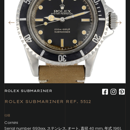
ROLEX SUBMARINER
ROLEX SUBMARINER REF. 5512
仕様
Cornini
Serial number 693xxx, ステンレス, オート, 直径 40 mm, 年式 1961,