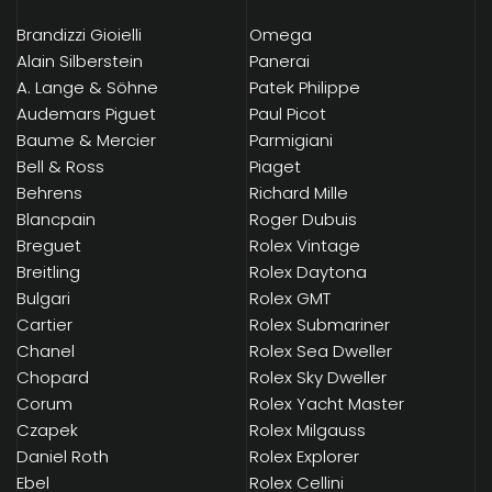
Brandizzi Gioielli
Omega
Alain Silberstein
Panerai
A. Lange & Söhne
Patek Philippe
Audemars Piguet
Paul Picot
Baume & Mercier
Parmigiani
Bell & Ross
Piaget
Behrens
Richard Mille
Blancpain
Roger Dubuis
Breguet
Rolex Vintage
Breitling
Rolex Daytona
Bulgari
Rolex GMT
Cartier
Rolex Submariner
Chanel
Rolex Sea Dweller
Chopard
Rolex Sky Dweller
Corum
Rolex Yacht Master
Czapek
Rolex Milgauss
Daniel Roth
Rolex Explorer
Ebel
Rolex Cellini