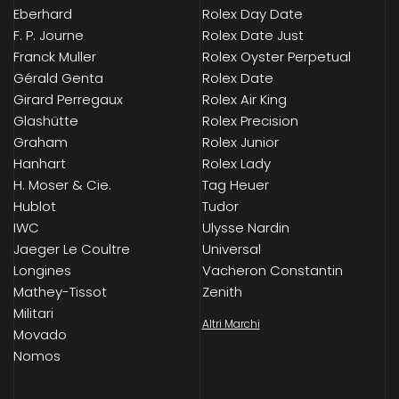
Eberhard
Rolex Day Date
F. P. Journe
Rolex Date Just
Franck Muller
Rolex Oyster Perpetual
Gérald Genta
Rolex Date
Girard Perregaux
Rolex Air King
Glashütte
Rolex Precision
Graham
Rolex Junior
Hanhart
Rolex Lady
H. Moser & Cie.
Tag Heuer
Hublot
Tudor
IWC
Ulysse Nardin
Jaeger Le Coultre
Universal
Longines
Vacheron Constantin
Mathey-Tissot
Zenith
Militari
Altri Marchi
Movado
Nomos