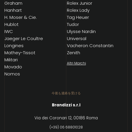
Graham
Rolex Junior
Hanhart
Rolex Lady
H. Moser & Cie.
Tag Heuer
Hublot
Tudor
IWC
Ulysse Nardin
Jaeger Le Coultre
Universal
Longines
Vacheron Constantin
Mathey-Tissot
Zenith
Militari
Altri Marchi
Movado
Nomos
今後も連絡を受ける
Brandizzi s.r.l
Via dei Coronari 12, 00186 Roma
(+39) 06 68801028