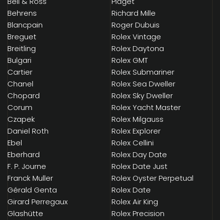
Bell & Ross
Piaget
Behrens
Richard Mille
Blancpain
Roger Dubuis
Breguet
Rolex Vintage
Breitling
Rolex Daytona
Bulgari
Rolex GMT
Cartier
Rolex Submariner
Chanel
Rolex Sea Dweller
Chopard
Rolex Sky Dweller
Corum
Rolex Yacht Master
Czapek
Rolex Milgauss
Daniel Roth
Rolex Explorer
Ebel
Rolex Cellini
Eberhard
Rolex Day Date
F. P. Journe
Rolex Date Just
Franck Muller
Rolex Oyster Perpetual
Gérald Genta
Rolex Date
Girard Perregaux
Rolex Air King
Glashütte
Rolex Precision