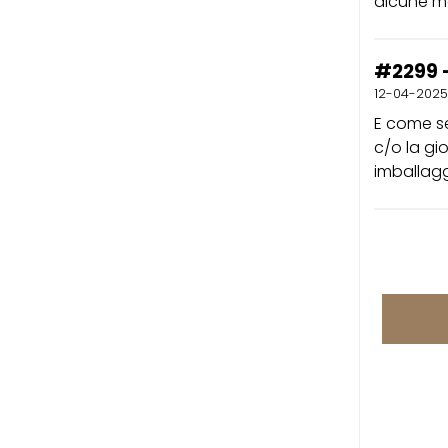
alcune ma
#2299 -
12-04-2025
E come se
c/o la gio
imballagg