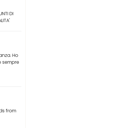
NTI DI
LITA'
tanza. Ho
to sempre
ds from