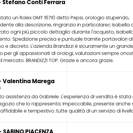
 Stefano Conti Ferrara
tato un Rolex GMT 16710 detto Pepsi, orologio stupendo,
dente alla descrizione, ringranzio in particolarec Isabella 
zzato ogni più piccolo dettaglio durante l'acquisto, Isabell
ento. Spedizione precisa e puntuale tramite portavalori al
o e discreto. L'azienda Brandizzi è sicuramente un grand
to per gli appassionati di orologi, valutazioni sempre onost
 il mercato. BRANDIZZI TOP. Grazie e ancora grazie.
- Valentina Marega
5
to assistenza da Gabriele. L'esperienza di vendita è stata 
egozio che lo rappresenta. Impeccabile, presente anche 
affidabile e tempestivo..tutte qualità di un servizio di livell
- SABINO PIACENZA