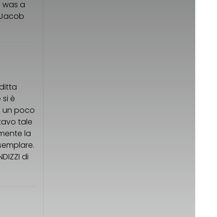
s was a
, Jacob
ditta
 si è
ro un poco
tavo tale
amente la
semplare.
DIZZI di