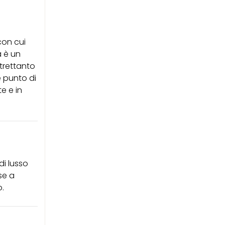
con cui
a è un
trettanto
e punto di
e e in
di lusso
se a
o.