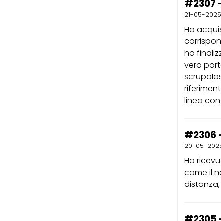
#2307 -
21-05-2025
Ho acquis
corrispon
ho finali
vero port
scrupolos
riferimen
linea con
#2306 
20-05-202
Ho ricevu
come il n
distanza, 
#2305 