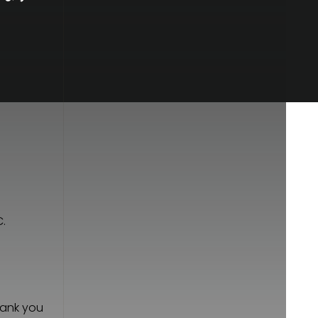
C.
hank you