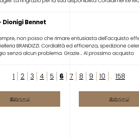
glie. La ringrazio per la sua disponibilità Cordialmente Ma
 Dionigi Bennet
mpre, non posso che rimare entusiasta dell'acquisto eff
ielleria BRANDIZZI. Cordialità ed efficienza, spedizione cele
io senza alcun problema. Grazie... Al prossimo acquisto
1
2
3
4
5
6
7
8
9
10
158
...
前のページ
次のページ