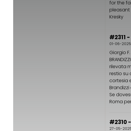
for the f
pleasant 
Kresky
#2311 - 
01-06-2025
Giorgio F
BRANDIZZId
rilevata 
restio su
cortesia 
Brandizzi
Se dovess
Roma per 
#2310 -
27-05-202