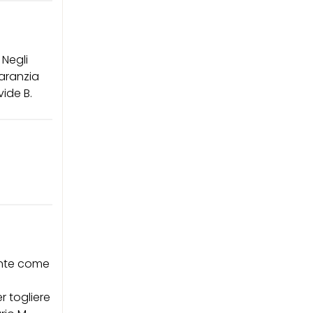
 Negli
garanzia
vide B.
ente come
r togliere