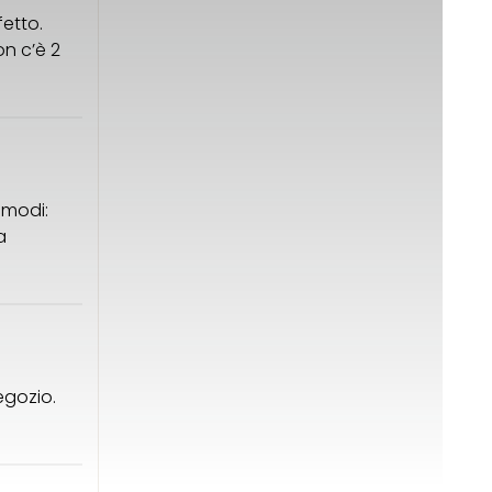
fetto.
on c’è 2
 modi:
a
egozio.