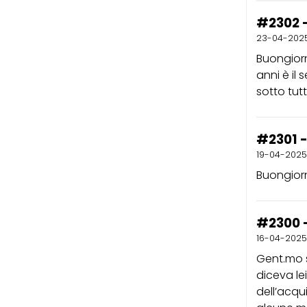
#2302 -
23-04-202
Buongiorno
anni è il
sotto tutt
#2301 -
19-04-2025
Buongiorn
#2300 -
16-04-2025
Gent.mo 
diceva le
dell’acqu