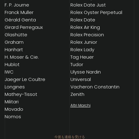
F. P. Journe
Rolex Date Just
Franck Muller
Rolex Oyster Perpetual
Gérald Genta
Rolex Date
Girard Perregaux
Rolex Air King
Glashütte
Rolex Precision
Graham
Rolex Junior
Hanhart
Rolex Lady
H. Moser & Cie.
Tag Heuer
Hublot
Tudor
IWC
Ulysse Nardin
Jaeger Le Coultre
Universal
Longines
Vacheron Constantin
Mathey-Tissot
Zenith
Militari
Altri Marchi
Movado
Nomos
今後も連絡を受ける