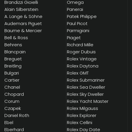
Brandizzi Gioielli
Omega
Alain Silberstein
Panerai
A. Lange & Söhne
Patek Philippe
Audemars Piguet
Paul Picot
Baume & Mercier
Parmigiani
Bell & Ross
Piaget
Behrens
Richard Mille
Blancpain
Roger Dubuis
Breguet
Rolex Vintage
Breitling
Rolex Daytona
Bulgari
Rolex GMT
Cartier
Rolex Submariner
Chanel
Rolex Sea Dweller
Chopard
Rolex Sky Dweller
Corum
Rolex Yacht Master
Czapek
Rolex Milgauss
Daniel Roth
Rolex Explorer
Ebel
Rolex Cellini
Eberhard
Rolex Day Date