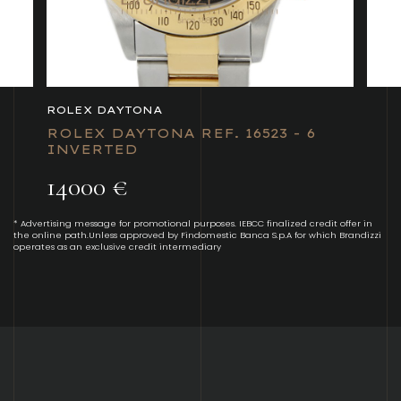
ROLEX DAYTONA
ROLEX DAYTONA REF. 16523 - 6
INVERTED
14000 €
* Advertising message for promotional purposes. IEBCC finalized credit offer in
the online path.Unless approved by Findomestic Banca S.p.A for which Brandizzi
operates as an exclusive credit intermediary