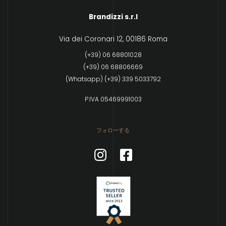
Brandizzi s.r.l
Via dei Coronari 12, 00186 Roma
(+39) 06 68801028
(+39) 06 68806669
(Whatsapp) (+39) 339 5033792
P.IVA 05469991003
フォローする