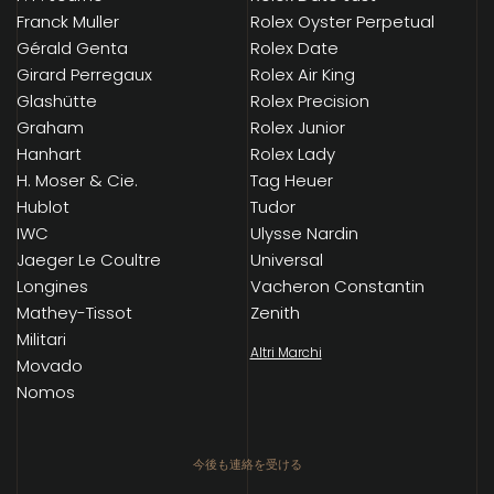
Franck Muller
Rolex Oyster Perpetual
Gérald Genta
Rolex Date
Girard Perregaux
Rolex Air King
Glashütte
Rolex Precision
Graham
Rolex Junior
Hanhart
Rolex Lady
H. Moser & Cie.
Tag Heuer
Hublot
Tudor
IWC
Ulysse Nardin
Jaeger Le Coultre
Universal
Longines
Vacheron Constantin
Mathey-Tissot
Zenith
Militari
Altri Marchi
Movado
Nomos
今後も連絡を受ける