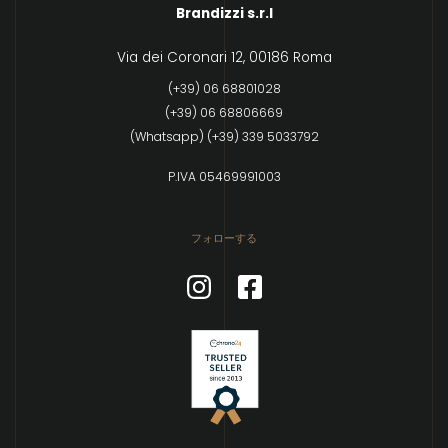
Brandizzi s.r.l
Via dei Coronari 12, 00186 Roma
(+39) 06 68801028
(+39) 06 68806669
(Whatsapp) (+39) 339 5033792
P.IVA 05469991003
フォローする