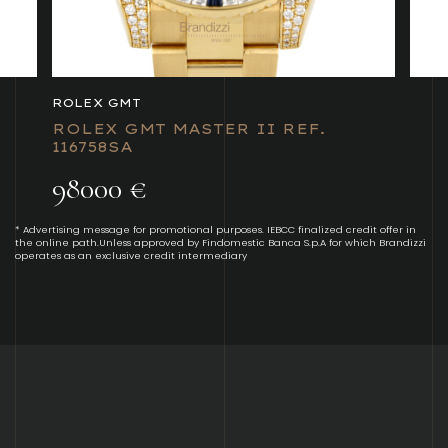
ROLEX GMT
ROLEX GMT MASTER II REF.
116758SA
98000 €
* Advertising message for promotional purposes. IEBCC finalized credit offer in
the online path.Unless approved by Findomestic Banca S.p.A for which Brandizzi
operates as an exclusive credit intermediary