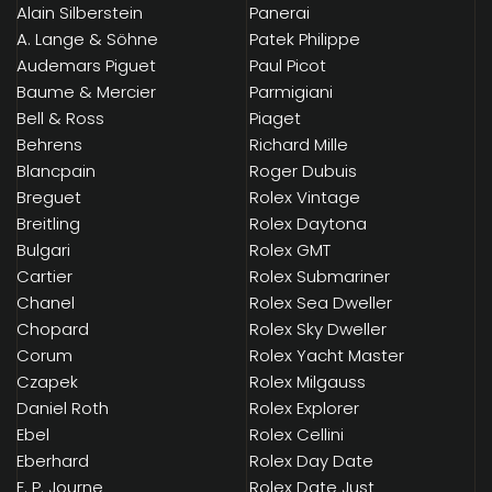
Alain Silberstein
Panerai
A. Lange & Söhne
Patek Philippe
Audemars Piguet
Paul Picot
Baume & Mercier
Parmigiani
Bell & Ross
Piaget
Behrens
Richard Mille
Blancpain
Roger Dubuis
Breguet
Rolex Vintage
Breitling
Rolex Daytona
Bulgari
Rolex GMT
Cartier
Rolex Submariner
Chanel
Rolex Sea Dweller
Chopard
Rolex Sky Dweller
Corum
Rolex Yacht Master
Czapek
Rolex Milgauss
Daniel Roth
Rolex Explorer
Ebel
Rolex Cellini
Eberhard
Rolex Day Date
F. P. Journe
Rolex Date Just