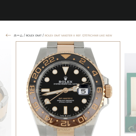
ホーム
/
ROLEX GMT
/
ROLEX GMT MASTER II REF. 126711CHNR LIKE NEW