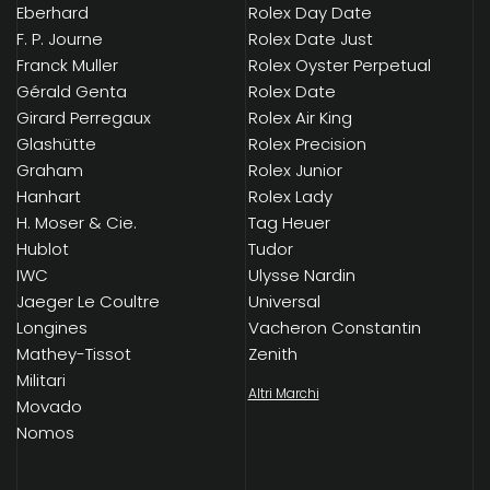
Eberhard
Rolex Day Date
F. P. Journe
Rolex Date Just
Franck Muller
Rolex Oyster Perpetual
Gérald Genta
Rolex Date
Girard Perregaux
Rolex Air King
Glashütte
Rolex Precision
Graham
Rolex Junior
Hanhart
Rolex Lady
H. Moser & Cie.
Tag Heuer
Hublot
Tudor
IWC
Ulysse Nardin
Jaeger Le Coultre
Universal
Longines
Vacheron Constantin
Mathey-Tissot
Zenith
Militari
Altri Marchi
Movado
Nomos