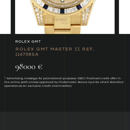
ROLEX GMT
ROLEX GMT MASTER II REF.
116758SA
98000 €
* Advertising message for promotional purposes. IEBCC finalized credit offer in
the online path.Unless approved by Findomestic Banca S.p.A for which Brandizzi
operates as an exclusive credit intermediary