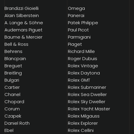
Brandizzi Gioielli
Omega
Alain Silberstein
Panerai
A. Lange & Söhne
Patek Philippe
Audemars Piguet
Paul Picot
Baume & Mercier
Parmigiani
Bell & Ross
Piaget
Behrens
Richard Mille
Blancpain
Roger Dubuis
Breguet
Rolex Vintage
Breitling
Rolex Daytona
Bulgari
Rolex GMT
Cartier
Rolex Submariner
Chanel
Rolex Sea Dweller
Chopard
Rolex Sky Dweller
Corum
Rolex Yacht Master
Czapek
Rolex Milgauss
Daniel Roth
Rolex Explorer
Ebel
Rolex Cellini