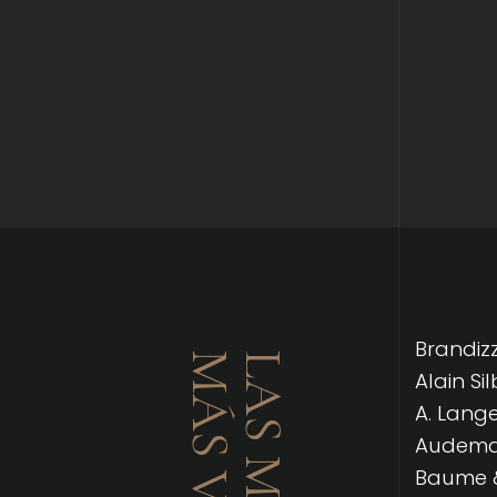
Brandizzi
Alain Si
A. Lang
Audemar
Baume &