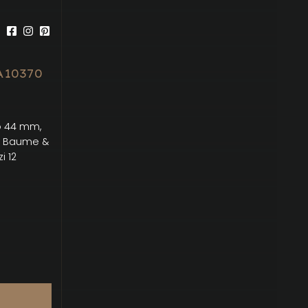
R
10370
o 44 mm,
ía Baume &
i 12