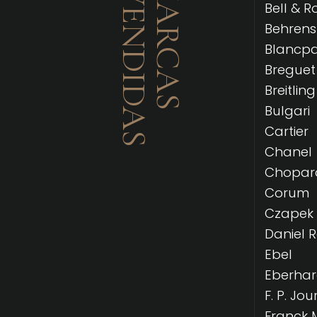
MÁS VENDIDAS
LAS MARCAS
Bell & R
Behrens
Blancpa
Breguet
Breitling
Bulgari
Cartier
Chanel
Chopar
Corum
Czapek
Daniel 
Ebel
Eberha
F. P. Jou
Franck 