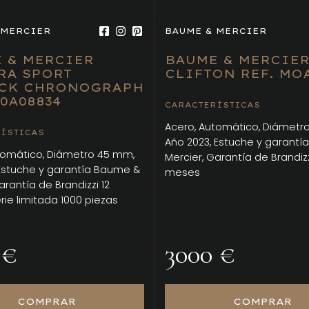
 MERCIER
BAUME & MERCIER
 & MERCIER
BAUME & MERCIE
RA SPORT
CLIFTON REF. MOA
CK CHRONOGRAPH
M0A08834
CARACTERÍSTICAS
Acero, Automático, Diámetr
ÍSTICAS
Año 2023, Estuche y garant
tomático, Diámetro 45 mm,
Mercier, Garantía de Brandizz
 Estuche y garantía Baume &
meses
arantía de Brandizzi 12
ie limitada 1000 piezas
 €
3000 €
COMPRAR
COMPRAR