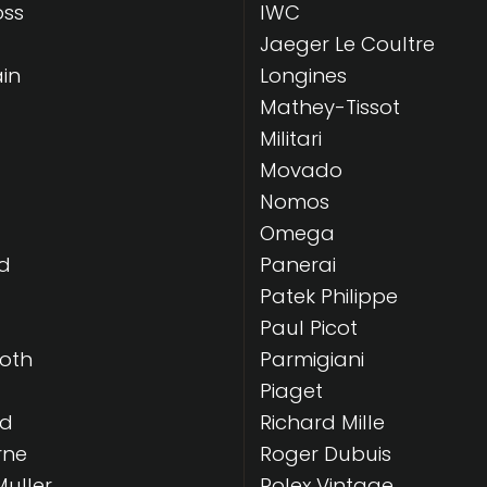
oss
IWC
Jaeger Le Coultre
in
Longines
Mathey-Tissot
Militari
Movado
Nomos
Omega
d
Panerai
Patek Philippe
Paul Picot
Roth
Parmigiani
Piaget
rd
Richard Mille
rne
Roger Dubuis
Muller
Rolex Vintage