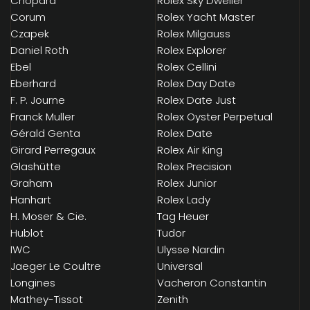
Chopard
Rolex Sky Dweller
Corum
Rolex Yacht Master
Czapek
Rolex Milgauss
Daniel Roth
Rolex Explorer
Ebel
Rolex Cellini
Eberhard
Rolex Day Date
F. P. Journe
Rolex Date Just
Franck Muller
Rolex Oyster Perpetual
Gérald Genta
Rolex Date
Girard Perregaux
Rolex Air King
Glashütte
Rolex Precision
Graham
Rolex Junior
Hanhart
Rolex Lady
H. Moser & Cie.
Tag Heuer
Hublot
Tudor
IWC
Ulysse Nardin
Jaeger Le Coultre
Universal
Longines
Vacheron Constantin
Mathey-Tissot
Zenith