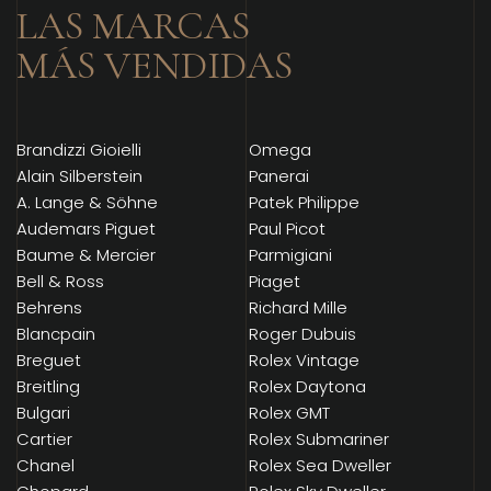
LAS MARCAS
MÁS VENDIDAS
Brandizzi Gioielli
Omega
Alain Silberstein
Panerai
A. Lange & Söhne
Patek Philippe
Audemars Piguet
Paul Picot
Baume & Mercier
Parmigiani
Bell & Ross
Piaget
Behrens
Richard Mille
Blancpain
Roger Dubuis
Breguet
Rolex Vintage
Breitling
Rolex Daytona
Bulgari
Rolex GMT
Cartier
Rolex Submariner
Chanel
Rolex Sea Dweller