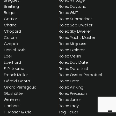
Breguet
Rolex Vintage
Breitling
Rolex Daytona
Bulgari
Rolex GMT
Cartier
Rolex Submariner
Chanel
Rolex Sea Dweller
Chopard
Rolex Sky Dweller
Corum
Rolex Yacht Master
Czapek
Rolex Milgauss
Daniel Roth
Rolex Explorer
Ebel
Rolex Cellini
Eberhard
Rolex Day Date
F. P. Journe
Rolex Date Just
Franck Muller
Rolex Oyster Perpetual
Gérald Genta
Rolex Date
Girard Perregaux
Rolex Air King
Glashütte
Rolex Precision
Graham
Rolex Junior
Hanhart
Rolex Lady
H. Moser & Cie.
Tag Heuer