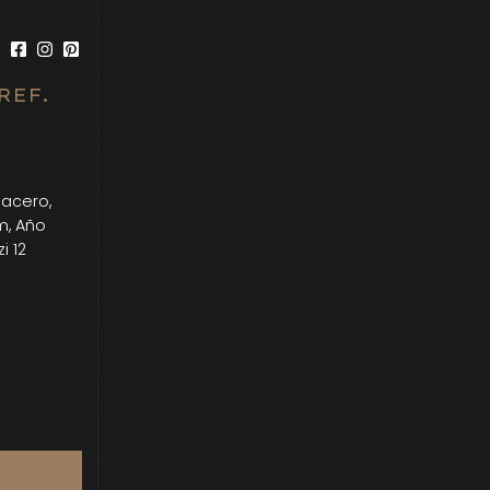
REF.
 acero,
m, Año
i 12