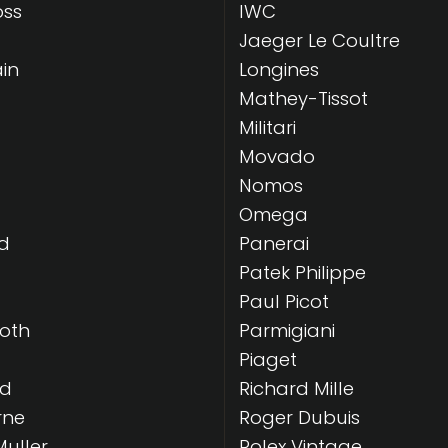
oss
IWC
Jaeger Le Coultre
in
Longines
Mathey-Tissot
Militari
Movado
Nomos
Omega
d
Panerai
Patek Philippe
Paul Picot
Roth
Parmigiani
Piaget
rd
Richard Mille
rne
Roger Dubuis
Muller
Rolex Vintage