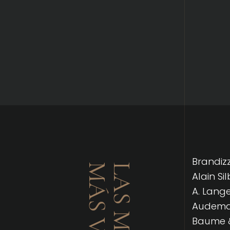
Brandizzi
Alain Si
A. Lang
Audemar
Baume &