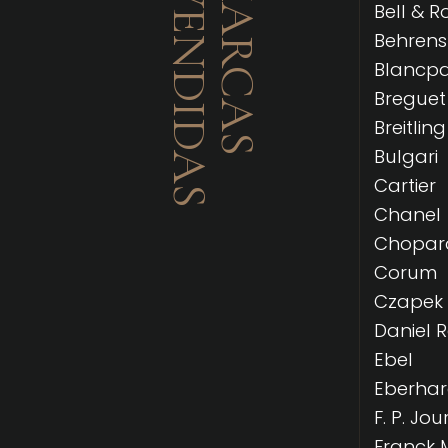
MÁS VENDIDAS
LAS MARCAS
Bell & R
Behrens
Blancpa
Breguet
Breitling
Bulgari
Cartier
Chanel
Chopar
Corum
Czapek
Daniel 
Ebel
Eberha
F. P. Jou
Franck 