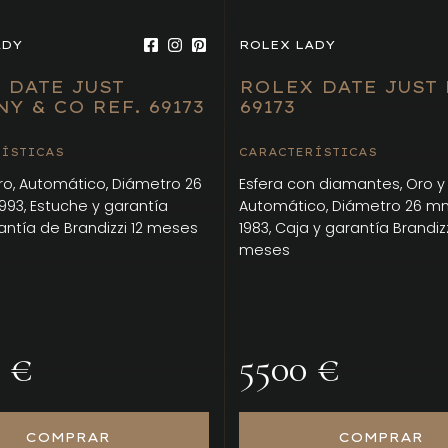
ADY
ROLEX LADY
 DATE JUST
ROLEX DATE JUST 
Y & CO REF. 69173
69173
ÍSTICAS
CARACTERÍSTICAS
ro, Automático, Diámetro 26
Esfera con diamantes, Oro y
993, Estuche y garantía
Automático, Diámetro 26 m
antía de Brandizzi 12 meses
1983, Caja y garantía Brandizz
meses
 €
5500 €
COMPRAR
COMPRAR