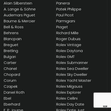
Alain Silberstein
Panerai
A. Lange & Söhne
Patek Philippe
Audemars Piguet
Paul Picot
Baume & Mercier
Parmigiani
Bell & Ross
Piaget
Behrens
Richard Mille
Blancpain
Roger Dubuis
Breguet
Rolex Vintage
Breitling
Rolex Daytona
Bulgari
Rolex GMT
Cartier
Rolex Submariner
Chanel
Rolex Sea Dweller
Chopard
Rolex Sky Dweller
Corum
Rolex Yacht Master
Czapek
Rolex Milgauss
Daniel Roth
Rolex Explorer
Ebel
Rolex Cellini
Eberhard
Rolex Day Date
F. P. Journe
Rolex Date Just