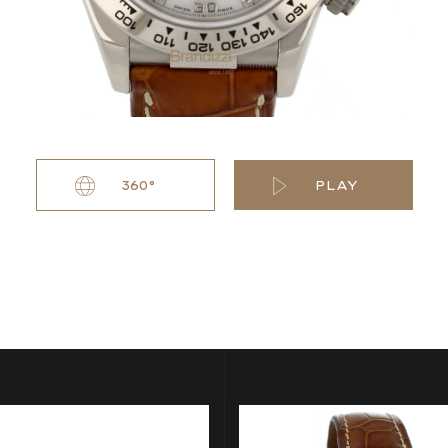
360°
PLAY