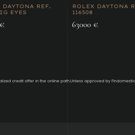
 DAYTONA REF.
ROLEX DAYTONA R
BIG EYES
116508
 €
63000 €
lized credit offer in the online path.Unless approved by Findomestic