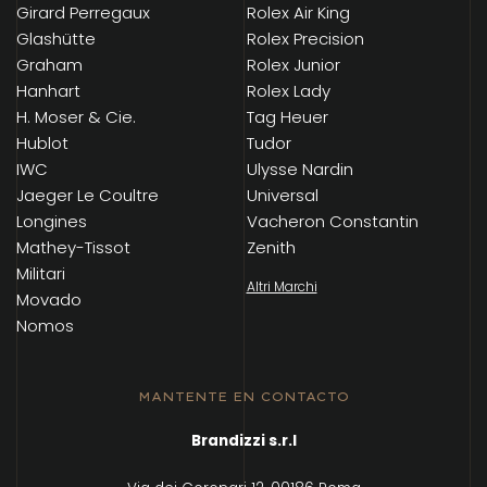
Girard Perregaux
Rolex Air King
Glashütte
Rolex Precision
Graham
Rolex Junior
Hanhart
Rolex Lady
H. Moser & Cie.
Tag Heuer
Hublot
Tudor
IWC
Ulysse Nardin
Jaeger Le Coultre
Universal
Longines
Vacheron Constantin
Mathey-Tissot
Zenith
Militari
Altri Marchi
Movado
Nomos
MANTENTE EN CONTACTO
Brandizzi s.r.l