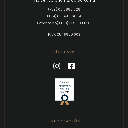
Via dei Coronari 12, 00186 Roma
(+39) 06 68801028
(+39) 06 68806669
(Whatsapp) (+39) 339 5033792
P.IVA 05469991003
SÍGUENOS
INFORMACIÓN