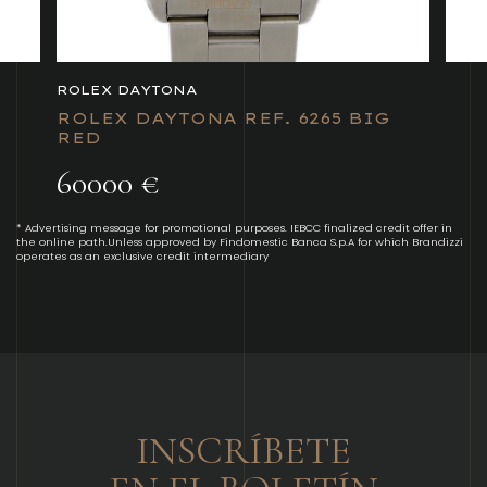
ROLEX DAYTONA
ROLEX DAYTONA REF. 6265 BIG
RED
60000 €
* Advertising message for promotional purposes. IEBCC finalized credit offer in
the online path.Unless approved by Findomestic Banca S.p.A for which Brandizzi
operates as an exclusive credit intermediary
INSCRÍBETE