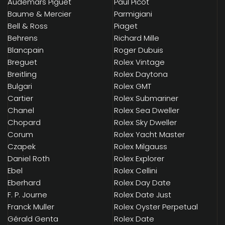
Audemars Piguet
Paul Picot
Baume & Mercier
Parmigiani
Bell & Ross
Piaget
Behrens
Richard Mille
Blancpain
Roger Dubuis
Breguet
Rolex Vintage
Breitling
Rolex Daytona
Bulgari
Rolex GMT
Cartier
Rolex Submariner
Chanel
Rolex Sea Dweller
Chopard
Rolex Sky Dweller
Corum
Rolex Yacht Master
Czapek
Rolex Milgauss
Daniel Roth
Rolex Explorer
Ebel
Rolex Cellini
Eberhard
Rolex Day Date
F. P. Journe
Rolex Date Just
Franck Muller
Rolex Oyster Perpetual
Gérald Genta
Rolex Date